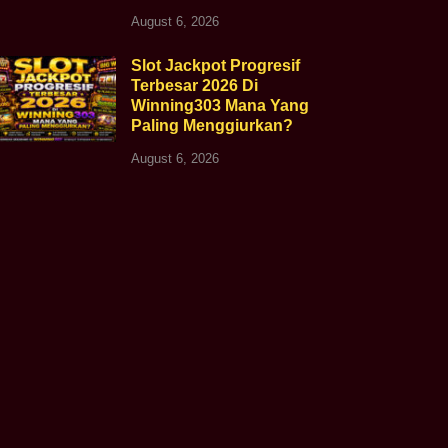
August 6, 2026
Slot Jackpot Progresif
Terbesar 2026 Di
Winning303 Mana Yang
Paling Menggiurkan?
August 6, 2026