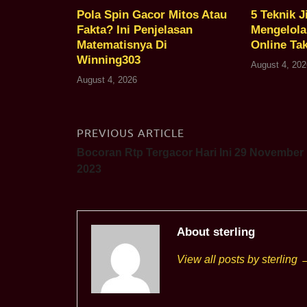
Pola Spin Gacor Mitos Atau
5 Teknik 
Fakta? Ini Penjelasan
Mengelola
Matematisnya Di
Online Ta
Winning303
August 4, 202
August 4, 2026
PREVIOUS ARTICLE
Bocoran Rtp Tergacor Hari Ini 29 November
2023
About sterling
View all posts by sterling 