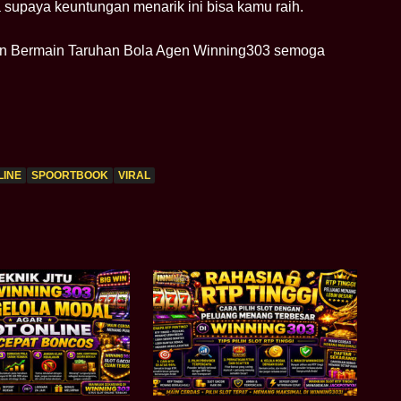
a supaya keuntungan menarik ini bisa kamu raih.
ungan Bermain Taruhan Bola Agen Winning303 semoga
LINE
SPOORTBOOK
VIRAL