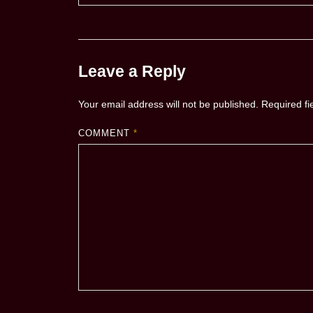
Leave a Reply
Your email address will not be published.
Required f
COMMENT
*