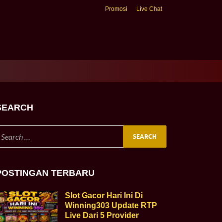
Promosi
Live Chat
SEARCH
POSTINGAN TERBARU
Slot Gacor Hari Ini Di
Winning303 Update RTP
Live Dari 5 Provider