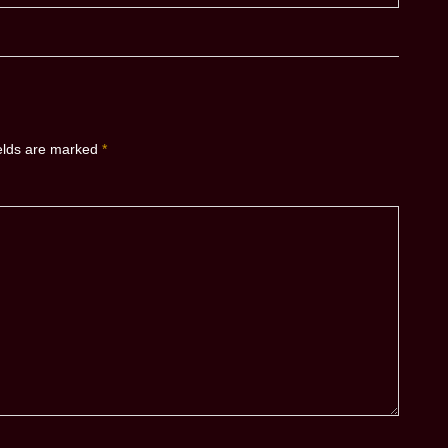
ields are marked
*