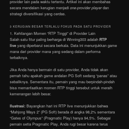
provider lain pada waktu tertentu. Artikel ini akan membahas
secara mendalam kerugian menjadi
one-provider player
dan
strategi diversifikasi yang cerdas.
3 KERUGIAN BESAR TERLALU FOKUS PADA SATU PROVIDER
1. Kehilangan Momen “RTP Tinggi” di Provider Lain
Salah satu fitur paling berharga di Winning303 adalah
RTP
live
yang diperbarui secara berkala. Data ini menunjukkan game
mana dari provider mana yang sedang dalam performa
terbaiknya.
Jika Anda hanya bermain di satu provider, Anda tidak akan
pernah tahu apakah game andalan PG Soft sedang “panas” atau
sebaliknya. Sementara itu, pemain yang mau berpindah-pindah
bisa memanfaatkan momen RTP tinggi tersebut untuk meraih
kemenangan lebih besar.
Ilustrasi:
Bayangkan hari ini RTP live menunjukkan bahwa
“Mahjong Ways 2” (PG Soft) berada di angka 98,2% sementara
“Gates of Olympus” (Pragmatic Play) hanya 94,5%. Sebagai
pemain setia Pragmatic Play, Anda rugi besar karena terus