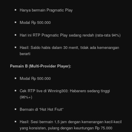
Hanya bermain Pragmatic Play
Modal Rp 500.000
Hari ini RTP Pragmatic Play sedang rendah (rata-rata 94%)
Hasil: Saldo habis dalam 30 menit, tidak ada kemenangan
berarti
Pemain B (Multi-Provider Player):
Modal Rp 500.000
Cek RTP live di Winning303: Habanero sedang tinggi
(96%+)
Bermain di “Hot Hot Fruit”
Hasil: Sesi bermain 1,5 jam dengan kemenangan kecil-kecil
yang konsisten, pulang dengan keuntungan Rp 75.000