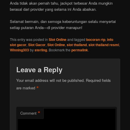
Anda tidak akan pernah tahu, jackpot terbesar Anda mungkin
berasal dari provider yang selama ini Anda abaikan.
Selamat bermain, dan semoga keberuntungan selalu menyertai
setiap putaran Anda—di provider manapun!
This entry was posted in
Slot Online
and tagged
bocoran rtp
,
info
slot gacor
,
Slot Gacor
,
Slot Online
,
slot thailand
,
slot thailand resmi
,
Winning303
by
sterling
. Bookmark the
permalink
.
Leave a Reply
Your email address will not be published.
Required fields
*
are marked
*
Comment