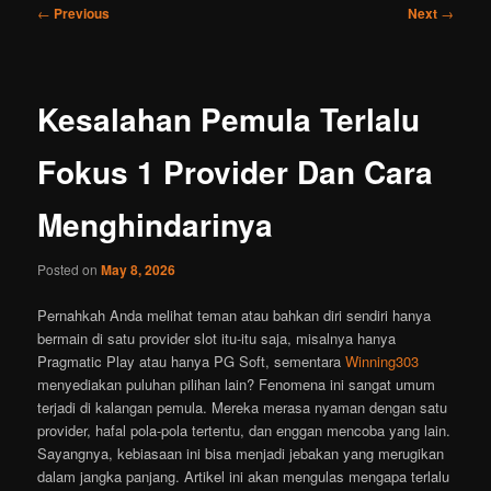
Post
←
Previous
Next
→
navigation
Kesalahan Pemula Terlalu
Fokus 1 Provider Dan Cara
Menghindarinya
Posted on
May 8, 2026
Pernahkah Anda melihat teman atau bahkan diri sendiri hanya
bermain di satu provider slot itu-itu saja, misalnya hanya
Pragmatic Play atau hanya PG Soft, sementara
Winning303
menyediakan puluhan pilihan lain? Fenomena ini sangat umum
terjadi di kalangan pemula. Mereka merasa nyaman dengan satu
provider, hafal pola-pola tertentu, dan enggan mencoba yang lain.
Sayangnya, kebiasaan ini bisa menjadi jebakan yang merugikan
dalam jangka panjang. Artikel ini akan mengulas mengapa terlalu