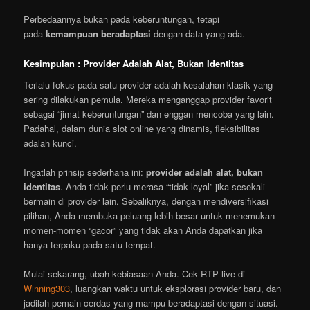
Perbedaannya bukan pada keberuntungan, tetapi
pada
kemampuan beradaptasi
dengan data yang ada.
Kesimpulan : Provider Adalah Alat, Bukan Identitas
Terlalu fokus pada satu provider adalah kesalahan klasik yang
sering dilakukan pemula. Mereka menganggap provider favorit
sebagai “jimat keberuntungan” dan enggan mencoba yang lain.
Padahal, dalam dunia slot online yang dinamis, fleksibilitas
adalah kunci.
Ingatlah prinsip sederhana ini:
provider adalah alat, bukan
identitas
. Anda tidak perlu merasa “tidak loyal” jika sesekali
bermain di provider lain. Sebaliknya, dengan mendiversifikasi
pilihan, Anda membuka peluang lebih besar untuk menemukan
momen-momen “gacor” yang tidak akan Anda dapatkan jika
hanya terpaku pada satu tempat.
Mulai sekarang, ubah kebiasaan Anda. Cek RTP live di
Winning303
, luangkan waktu untuk eksplorasi provider baru, dan
jadilah pemain cerdas yang mampu beradaptasi dengan situasi.