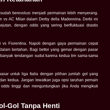
g sudah berevolusi menjadi permainan lebih menyerang.
lan vs AC Milan dalam Derby della Madonnina. Derbi ini
jutan, dengan odds yang sering berfluktuasi drastis
li vs Fiorentina. Napoli dengan gaya permainan cepat
d dalam bertahan. Bagi bettor yang gemar dengan pasar
an banyak tendangan sudut karena kedua tim sama-sama
sar untuk liga Italia dengan pilihan jumlah gol yang
a dan kedua. Jangan lewatkan juga opsi taruhan pemain
 odds tinggi dan menguntungkan jika Anda mengikuti
ol-Gol Tanpa Henti