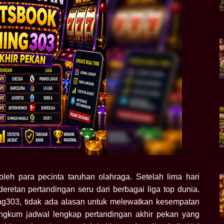
leh para pecinta taruhan olahraga. Setelah lima hari
eretan pertandingan seru dari berbagai liga top dunia.
g303, tidak ada alasan untuk melewatkan kesempatan
ngkum jadwal lengkap pertandingan akhir pekan yang