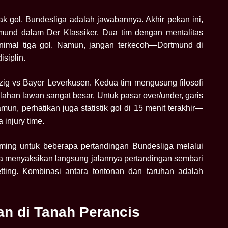
k gol, Bundesliga adalah jawabannya. Akhir pekan ini,
und dalam Der Klassiker. Dua tim dengan mentalitas
nimal tiga gol. Namun, jangan terkecoh—Dortmund di
isiplin.
zig vs Bayer Leverkusen. Kedua tim mengusung filosofi
alahan lawan sangat besar. Untuk pasar over/under, garis
mun, perhatikan juga statistik gol di 15 menit terakhir—
injury time.
ming untuk beberapa pertandingan Bundesliga melalui
a menyaksikan langsung jalannya pertandingan sembari
ting. Kombinasi antara tontonan dan taruhan adalah
tan di Tanah Perancis