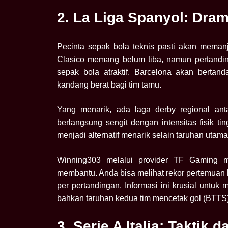
2. La Liga Spanyol: Dram
Pecinta sepak bola teknis pasti akan meman
Clasico memang belum tiba, namun pertandin
sepak bola atraktif. Barcelona akan bertan
kandang berat bagi tim tamu.
Yang menarik, ada laga derby regional anta
berlangsung sengit dengan intensitas fisik t
menjadi alternatif menarik selain taruhan utama
Winning303 melalui provider TF Gaming men
membantu. Anda bisa melihat rekor pertemuan k
per pertandingan. Informasi ini krusial untu
bahkan taruhan kedua tim mencetak gol (BTTS)
3. Serie A Italia: Taktik