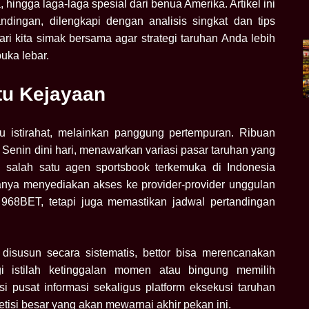
hingga laga-laga spesial dari benua Amerika. Artikel ini
dingan, dilengkapi dengan analisis singkat dan tips
ri kita simak bersama agar strategi taruhan Anda lebih
uka lebar.
tu Kejayaan
tu istirahat, melainkan panggung pertempuran. Ribuan
 Senin dini hari, menawarkan variasi pasar taruhan yang
i salah satu agen sportsbook terkemuka di Indonesia
anya menyediakan akses ke provider-provider unggulan
68BET, tetapi juga memastikan jadwal pertandingan
isusun secara sistematis, bettor bisa merencanakan
gi istilah ketinggalan momen atau bingung memilih
i pusat informasi sekaligus platform eksekusi taruhan
etisi besar yang akan mewarnai akhir pekan ini.