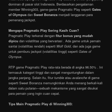
dominan di pasar slot Indonesia. Berdasarkan pengalaman
member Winning303, game-game Pragmatic Play seperti
Gates
of Olympus
dan
Sweet Bonanza
menjadi langganan para
pemenang jackpot.
Mengapa Pragmatic Play Sering Kasih Cuan?
Pragmatic Play terkenal dengan
fitur bonus yang mudah
dipicu
dan volatilitas yang bervariasi
. Ada game untuk pemain
santai (volatilitas rendah) seperti
Wolf Gold
, dan ada juga game
untuk pemburu jackpot (volatilitas tinggi) seperti
Gates of
Olympus
.
RTP game Pragmatic Play rata-rata berada di angka 96.50%
. Ini
termasuk kategori tinggi dan sangat menguntungkan dalam
jangka panjang. Selain itu, fitur
tumble
atau
avalanche
di game
seperti Sweet Bonanza memungkinkan Anda menang berkali-kali
dalam satu putaran—sebuah mekanisme yang sangat disukai
para pemain yang ingin cuan cepat.
Tips Main Pragmatic Play di Winning303: