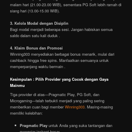
malam hari (21.00-23.00 WIB), sementara PG Soft lebih ramah di
siang hari (13.00-15.00 WIB).
3. Kelola Modal dengan Disiplin
Bagi modal menjadi beberapa sesi. Jangan habiskan semua
saldo dalam satu kali duduk
.
4. Klaim Bonus dan Promosi
Winning303 menyediakan berbagai bonus menarik, mulai dari
cashback hingga free spins. Manfaatkan semuanya untuk
memperpanjang waktu bermain
.
Kesimpulan : Pilih Provider yang Cocok dengan Gaya
Mainmu
Tiga provider di atas—Pragmatic Play, PG Soft, dan
Microgaming—telah terbukti menjadi yang paling sering
memberikan cuan bagi member
Winning303
. Masing-masing
memiliki kelebihan:
Pragmatic Play
untuk Anda yang suka tantangan dan
mengejar jackpot besar.