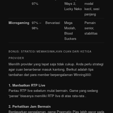
97%
Ways 2,
modal
Lucky Neko
kecil, sesi
panjang
Microgaming
97% –
Bervariasi
Mega
Pemain
98%
Moolah,
senior,
Blood
stabilitas
Suckers
BONUS: STRATEGI MEMAKSIMALKAN CUAN DARI KETIGA
PROVIDER
Memilih provider yang tepat saja tidak cukup. Anda perlu strategi
agar cuan benar-benar masuk kantong. Berikut adalah tips
tambahan dari para member berpengalaman Winning303:
1. Manfaatkan RTP Live
Pantau RTP live sebelum mulai bermain. Game yang sedang
“panas” biasanya memiliki RTP live di atas rata-rata
.
2. Perhatikan Jam Bermain
Berdasarkan pengalaman, game Pragmatic Play lebih gacor pada