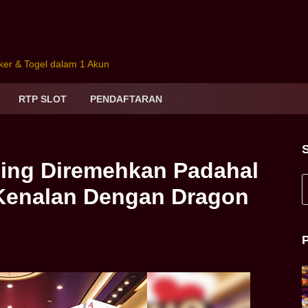
ker & Togel dalam 1 Akun
RTP SLOT
PENDAFTARAN
ling Diremehkan Padahal
Kenalan Dengan Dragon