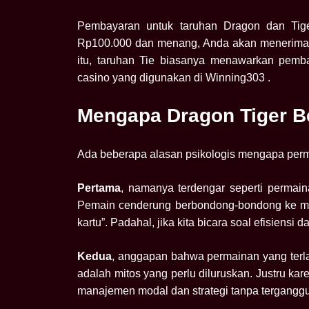
Pembayaran untuk taruhan Dragon dan Tige
Rp100.000 dan menang, Anda akan menerima 
itu, taruhan Tie biasanya menawarkan pemba
casino yang digunakan di Winning303 .
Mengapa Dragon Tiger B
Ada beberapa alasan psikologis mengapa perma
Pertama
, namanya terdengar seperti permaina
Pemain cenderung berbondong-bondong ke mej
kartu”. Padahal, jika kita bicara soal efisiens
Kedua
, anggapan bahwa permainan yang terlal
adalah mitos yang perlu diluruskan. Justru ka
manajemen modal dan strategi tanpa terganggu