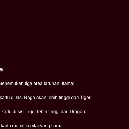
a
menemukan tiga area taruhan utama:
rtu di sisi Naga akan lebih tinggi dari Tiger.
artu di sisi Tiger lebih tinggi dari Dragon.
kartu memiliki nilai yang sama.