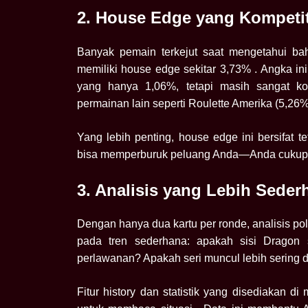
2. House Edge yang Kompetit
Banyak pemain terkejut saat mengetahui ba
memiliki house edge sekitar 3,73% . Angka ini 
yang hanya 1,06%, tetapi masih sangat kom
permainan lain seperti Roulette Amerika (5,26%
Yang lebih penting, house edge ini bersifat 
bisa memperburuk peluang Anda—Anda cukup m
3. Analisis yang Lebih Seder
Dengan hanya dua kartu per ronde, analisis po
pada tren sederhana: apakah sisi Dragon
perlawanan? Apakah seri muncul lebih sering d
Fitur history dan statistik yang disediakan d