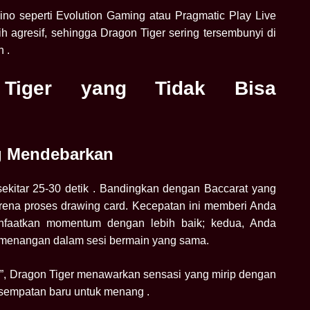
sino seperti Evolution Gaming atau Pragmatic Play Live
agresif, sehingga Dragon Tiger sering tersembunyi di
 .
 Tiger yang Tidak Bisa
g Mendebarkan
ekitar 25-30 detik . Bandingkan dengan Baccarat yang
rena proses drawing card. Kecepatan ini memberi Anda
nfaatkan momentum dengan lebih baik; kedua, Anda
kemenangan dalam sesi bermain yang sama.
”, Dragon Tiger menawarkan sensasi yang mirip dengan
esempatan baru untuk menang .