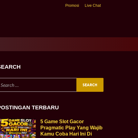
Promosi
Live Chat
SEARCH
POSTINGAN TERBARU
5 Game Slot Gacor
Pragmatic Play Yang Wajib
Kamu Coba Hari Ini Di