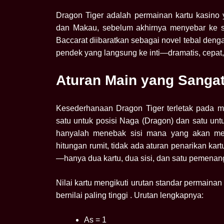
Dragon Tiger adalah permainan kartu kasino 
dan Makau, sebelum akhirnya menyebar ke sel
Baccarat diibaratkan sebagai novel tebal denga
pendek yang langsung ke inti—dramatis, cepat,
Aturan Main yang Sanga
Kesederhanaan Dragon Tiger terletak pada m
satu untuk posisi Naga (Dragon) dan satu unt
hanyalah menebak sisi mana yang akan mend
hitungan rumit, tidak ada aturan penarikan kar
—hanya dua kartu, dua sisi, dan satu pemenan
Nilai kartu mengikuti urutan standar permainan 
bernilai paling tinggi . Urutan lengkapnya:
As = 1