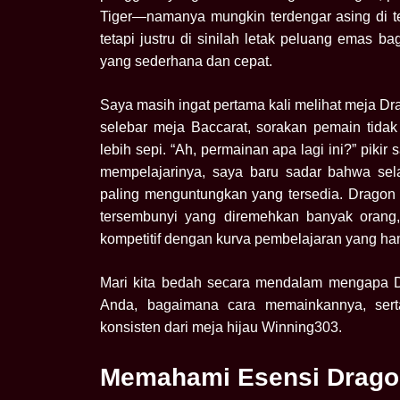
Tiger—namanya mungkin terdengar asing di te
tetapi justru di sinilah letak peluang emas
yang sederhana dan cepat.
Saya masih ingat pertama kali melihat meja Dra
selebar meja Baccarat, sorakan pemain tida
lebih sepi. “Ah, permainan apa lagi ini?” piki
mempelajarinya, saya baru sadar bahwa sel
paling menguntungkan yang tersedia. Dragon T
tersembunyi yang diremehkan banyak oran
kompetitif dengan kurva pembelajaran yang ham
Mari kita bedah secara mendalam mengapa Dr
Anda, bagaimana cara memainkannya, sert
konsisten dari meja hijau Winning303.
Memahami Esensi Drago