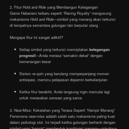
2. Fitur Hold and Ride yang Membangun Ketegangan
Game Habanero terbaru seperti “Racing Royalty” mengusung
mekanisme
Hold and Ride
—simbol yang menang akan terkunci
di tempatnya sementara gulungan lain berputar ulang
.
Mengapa fitur ini sangat adiktif?
Setiap simbol yang terkunci menciptakan
ketegangan
progresif
—Anda merasa “semakin dekat” dengan
kemenangan besar
Sistem
re-spin
yang berulang memperpanjang momen
antisipasi, memicu pelepasan dopamin berkelanjutan
Ketika fitur berakhir, Anda langsung ingin memulai lagi
untuk merasakan sensasi yang sama
3. Near-Miss: Kekalahan yang Terasa Seperti “Hampir Menang”
Fenomena
near-miss
adalah salah satu mekanisme paling kuat
dalam psikologi slot. Ini terjadi ketika gulungan berhenti dengan
simbol yang “hampir” membentuk kombinasi menang—misalnya