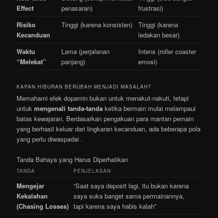
Effect
penasaran)
frustrasi)
Risiko
Tinggi (karena konsisten)
Tinggi (karena
Kecanduan
ledakan besar)
Waktu
Lama (perjalanan
Intens (roller coaster
“Melekat”
panjang)
emosi)
KAPAN HIBURAN BERUBAH MENJADI MASALAH?
Memahami efek dopamin bukan untuk menakut-nakuti, tetapi
untuk
mengenali tanda-tanda
ketika bermain mulai melampaui
batas kewajaran. Berdasarkan pengakuan para mantan pemain
yang berhasil keluar dari lingkaran kecanduan, ada beberapa pola
yang perlu diwaspadai
.
Tanda Bahaya yang Harus Diperhatikan
TANDA
PENJELASAN
Mengejar
“Saat saya deposit lagi, itu bukan karena
Kekalahan
saya suka banget sama permainannya,
(Chasing Losses)
tapi karena saya habis kalah”