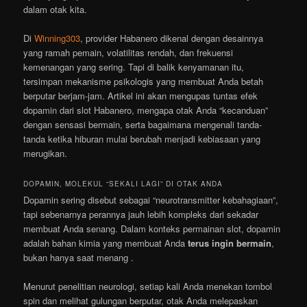
dalam otak kita.
Di
Winning303
, provider Habanero dikenal dengan desainnya
yang ramah pemain, volatilitas rendah, dan frekuensi
kemenangan yang sering. Tapi di balik kenyamanan itu,
tersimpan mekanisme psikologis yang membuat Anda betah
berputar berjam-jam. Artikel ini akan mengupas tuntas efek
dopamin dari slot Habanero, mengapa otak Anda “kecanduan”
dengan sensasi bermain, serta bagaimana mengenali tanda-
tanda ketika hiburan mulai berubah menjadi kebiasaan yang
merugikan.
DOPAMIN, MOLEKUL “SEKALI LAGI” DI OTAK ANDA
Dopamin sering disebut sebagai “neurotransmitter kebahagiaan”,
tapi sebenarnya perannya jauh lebih kompleks dari sekadar
membuat Anda senang. Dalam konteks permainan slot, dopamin
adalah bahan kimia yang membuat Anda
terus ingin bermain
,
bukan hanya saat menang
.
Menurut penelitian neurologi, setiap kali Anda menekan tombol
spin dan melihat gulungan berputar, otak Anda melepaskan