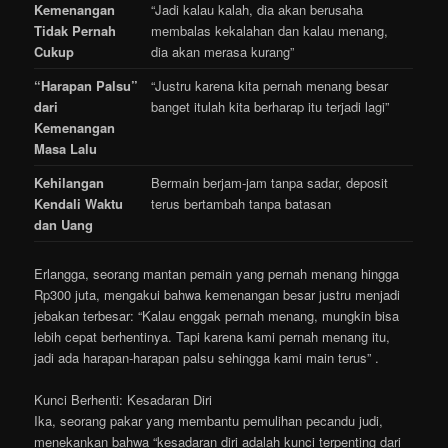
Kemenangan
“Jadi kalau kalah, dia akan berusaha
Tidak Pernah
membalas kekalahan dan kalau menang,
Cukup
dia akan merasa kurang”
“Harapan Palsu”
“Justru karena kita pernah menang besar
dari
banget itulah kita berharap itu terjadi lagi”
Kemenangan
Masa Lalu
Kehilangan
Bermain berjam-jam tanpa sadar, deposit
Kendali Waktu
terus bertambah tanpa batasan
dan Uang
Erlangga, seorang mantan pemain yang pernah menang hingga
Rp300 juta, mengakui bahwa kemenangan besar justru menjadi
jebakan terbesar: “Kalau enggak pernah menang, mungkin bisa
lebih cepat berhentinya. Tapi karena kami pernah menang itu,
jadi ada harapan-harapan palsu sehingga kami main terus”
.
Kunci Berhenti: Kesadaran Diri
Ika, seorang pakar yang membantu pemulihan pecandu judi,
menekankan bahwa “kesadaran diri adalah kunci terpenting dari