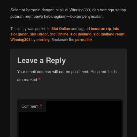
Selamat bermain dengan bijak di Winning303, dan semoga setiap
putaran membawa kebahagiaan—bukan penyesalan!
This entry was posted in
Slot Online
and tagged
bocoran rtp
,
info
slot gacor
,
Slot Gacor
,
Slot Online
,
slot thailand
,
slot thailand resmi
,
Winning303
by
sterling
. Bookmark the
permalink
.
Leave a Reply
Your email address will not be published.
Required fields
*
are marked
*
Comment