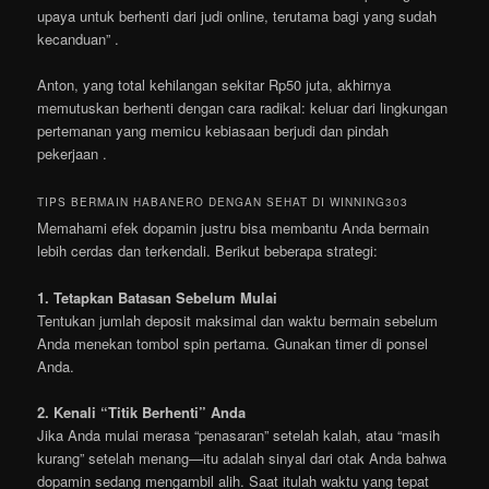
upaya untuk berhenti dari judi online, terutama bagi yang sudah
kecanduan”
.
Anton, yang total kehilangan sekitar Rp50 juta, akhirnya
memutuskan berhenti dengan cara radikal: keluar dari lingkungan
pertemanan yang memicu kebiasaan berjudi dan pindah
pekerjaan
.
TIPS BERMAIN HABANERO DENGAN SEHAT DI WINNING303
Memahami efek dopamin justru bisa membantu Anda bermain
lebih cerdas dan terkendali. Berikut beberapa strategi:
1. Tetapkan Batasan Sebelum Mulai
Tentukan jumlah deposit maksimal dan waktu bermain sebelum
Anda menekan tombol spin pertama. Gunakan timer di ponsel
Anda.
2. Kenali “Titik Berhenti” Anda
Jika Anda mulai merasa “penasaran” setelah kalah, atau “masih
kurang” setelah menang—itu adalah sinyal dari otak Anda bahwa
dopamin sedang mengambil alih. Saat itulah waktu yang tepat