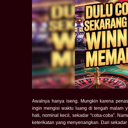
Awalnya hanya iseng. Mungkin karena penasa
ingin mengisi waktu luang di tengah malam 
hati, nominal kecil, sekadar “coba-coba”. Nam
keterikatan yang menyenangkan. Dari sekadar 