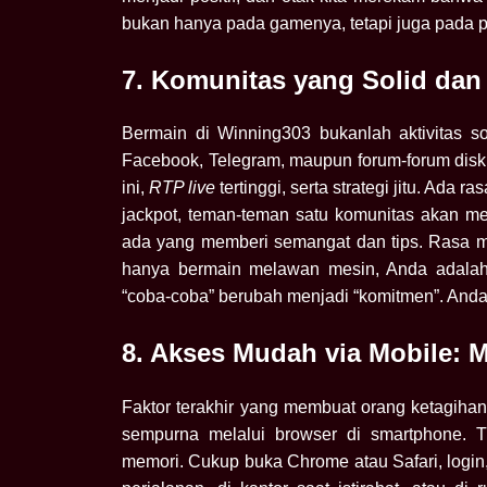
bukan hanya pada gamenya, tetapi juga pada 
7. Komunitas yang Solid dan
Bermain di Winning303 bukanlah aktivitas so
Facebook, Telegram, maupun forum-forum disk
ini,
RTP live
tertinggi, serta strategi jitu. Ada
jackpot, teman-teman satu komunitas akan m
ada yang memberi semangat dan tips. Rasa me
hanya bermain melawan mesin, Anda adalah 
“coba-coba” berubah menjadi “komitmen”. Anda
8. Akses Mudah via Mobile: M
Faktor terakhir yang membuat orang ketagihan
sempurna melalui browser di smartphone. 
memori. Cukup buka Chrome atau Safari, logi