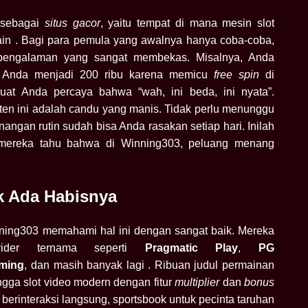
 sebagai
situs gacor
, yaitu tempat di mana mesin slot
n . Bagi para pemula yang awalnya hanya coba-coba,
pengalaman yang sangat membekas. Misalnya, Anda
do Anda menjadi 200 ribu karena memicu
free spin
di
uat Anda percaya bahwa “wah, ini beda, ini nyata”.
n ini adalah candu yang manis. Tidak perlu menunggu
ngan rutin sudah bisa Anda rasakan setiap hari. Inilah
 mereka tahu bahwa di Winning303, peluang menang
ak Ada Habisnya
ing303 memahami hal ini dengan sangat baik. Mereka
vider ternama seperti
Pragmatic Play
,
PG
aming
, dan masih banyak lagi . Ribuan judul permainan
hingga slot video modern dengan fitur
multiplier
dan
bonus
 berinteraksi langsung, sportsbook untuk pecinta taruhan