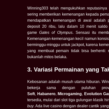
Winning303 telah mengukuhkan reputasinya
sering memberikan kemenangan kepada pemai
mendapatkan kemenangan di awal adalah 
deposit 20 ribu, lalu dalam 10 menit sal
game
Gates of Olympus
. Sensasi itu memb
Kemenangan-kemenangan kecil namun konsiste
berminggu-minggu untuk jackpot, karena kemena
yang membuat pemain tidak bisa berhenti:
bukanlah mitos belaka.
3. Variasi Permainan yang T
Kebosanan adalah musuh utama hiburan. Winn
bekerja sama dengan puluhan pro
Soft
,
Habanero
,
Microgaming
,
Evolution G
tersedia, mulai dari slot tiga gulungan klasik 
buy
. Ada live casino dengan dealer cantik yang