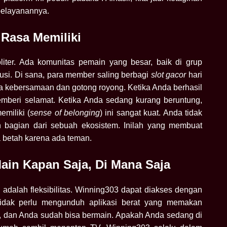
pelayanannya.
 Rasa Memiliki
liter. Ada komunitas pemain yang besar, baik di grup
usi. Di sana, para member saling berbagi
slot gacor
hari
 rasa kebersamaan dan gotong royong. Ketika Anda berhasil
emberi selamat. Ketika Anda sedang kurang beruntung,
miliki (
sense of belonging
) ini sangat kuat. Anda tidak
bagian dari sebuah ekosistem. Inilah yang membuat
 betah karena ada teman.
ain Kapan Saja, Di Mana Saja
 adalah fleksibilitas. Winning303 dapat diakses dengan
Tidak perlu mengunduh aplikasi berat yang memakan
n, dan Anda sudah bisa bermain. Apakah Anda sedang di