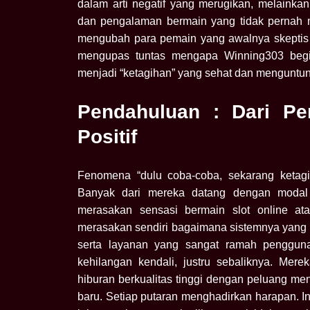
dalam arti negatif yang merugikan, melaink
dan pengalaman bermain yang tidak pernah
mengubah para pemain yang awalnya skeptis me
mengupas tuntas mengapa Winning303 beg
menjadi “ketagihan” yang sehat dan menguntu
Pendahuluan : Dari Pe
Positif
Fenomena “dulu coba-coba, sekarang ketag
Banyak dari mereka datang dengan modal 
merasakan sensasi bermain slot online at
merasakan sendiri bagaimana sistemnya yang a
serta layanan yang sangat ramah pengguna,
kehilangan kendali, justru sebaliknya. Me
hiburan berkualitas tinggi dengan peluang men
baru. Setiap putaran menghadirkan harapan. I