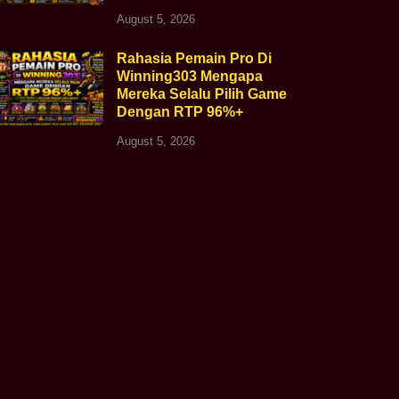
August 5, 2026
Rahasia Pemain Pro Di
Winning303 Mengapa
Mereka Selalu Pilih Game
Dengan RTP 96%+
August 5, 2026