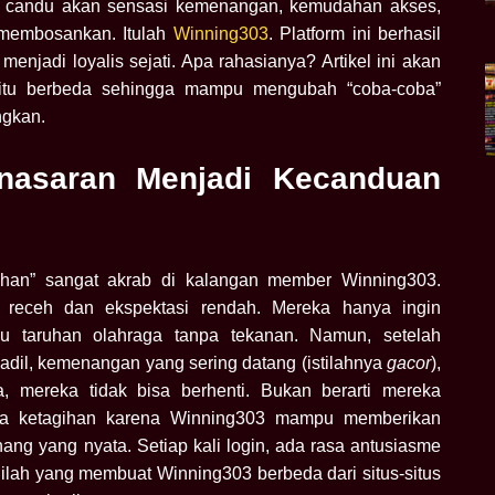
an candu akan sensasi kemenangan, kemudahan akses,
 membosankan. Itulah
Winning303
. Platform ini berhasil
njadi loyalis sejati. Apa rahasianya? Artikel ini akan
itu berbeda sehingga mampu mengubah “coba-coba”
ngkan.
nasaran Menjadi Kecanduan
ihan” sangat akrab di kalangan member Winning303.
receh dan ekspektasi rendah. Mereka hanya ingin
au taruhan olahraga tanpa tekanan. Namun, setelah
dil, kemenangan yang sering datang (istilahnya
gacor
),
 mereka tidak bisa berhenti. Bukan berarti mereka
reka ketagihan karena Winning303 mampu memberikan
ang yang nyata. Setiap kali login, ada rasa antusiasme
nilah yang membuat Winning303 berbeda dari situs-situs