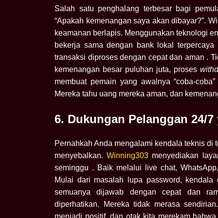
Salah satu penghalang terbesar bagi pemula
“Apakah kemenangan saya akan dibayar?”. Wi
keamanan berlapis. Menggunakan teknologi enk
bekerja sama dengan bank lokal terpercaya (
transaksi diproses dengan cepat dan aman . T
kemenangan besar puluhan juta, proses
with
membuat pemain yang awalnya “coba-coba” m
Mereka tahu uang mereka aman, dan kemenang
6. Dukungan Pelanggan 24/7
Pernahkah Anda mengalami kendala teknis di t
menyebalkan.
Winning303
menyediakan lay
seminggu . Baik melalui live chat, WhatsApp,
Mulai dari masalah lupa password, kendala 
semuanya dijawab dengan cepat dan ram
diperhatikan. Mereka tidak merasa sendiria
menjadi positif, dan otak kita merekam bahwa “p