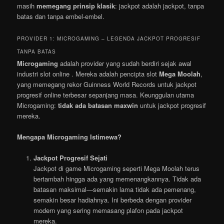
masih
memegang prinsip klasik
: jackpot adalah jackpot, tanpa
batas dan tanpa embel-embel.
PROVIDER 1: MICROGAMING – LEGENDA JACKPOT PROGRESIF
TANPA BATAS
Microgaming
adalah provider yang sudah berdiri sejak awal
industri slot online
. Mereka adalah pencipta slot
Mega Moolah
,
yang memegang rekor Guinness World Records untuk jackpot
progresif online terbesar sepanjang masa. Keunggulan utama
Microgaming:
tidak ada batasan maxwin
untuk jackpot progresif
mereka.
Mengapa Microgaming Istimewa?
Jackpot Progresif Sejati
Jackpot di game Microgaming seperti Mega Moolah terus
bertambah hingga ada yang memenangkannya. Tidak ada
batasan maksimal—semakin lama tidak ada pemenang,
semakin besar hadiahnya. Ini berbeda dengan provider
modern yang sering memasang plafon pada jackpot
mereka.