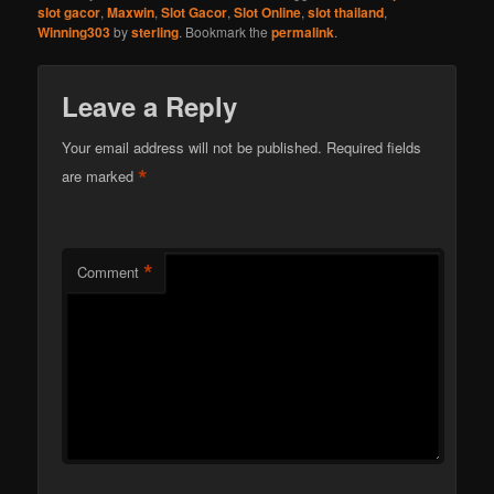
slot gacor
,
Maxwin
,
Slot Gacor
,
Slot Online
,
slot thailand
,
Winning303
by
sterling
. Bookmark the
permalink
.
Leave a Reply
Your email address will not be published.
Required fields
*
are marked
*
Comment