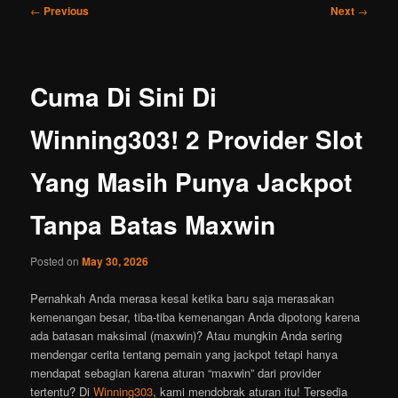
Post
←
Previous
Next
→
navigation
Cuma Di Sini Di
Winning303! 2 Provider Slot
Yang Masih Punya Jackpot
Tanpa Batas Maxwin
Posted on
May 30, 2026
Pernahkah Anda merasa kesal ketika baru saja merasakan
kemenangan besar, tiba-tiba kemenangan Anda dipotong karena
ada batasan maksimal (maxwin)? Atau mungkin Anda sering
mendengar cerita tentang pemain yang jackpot tetapi hanya
mendapat sebagian karena aturan “maxwin” dari provider
tertentu? Di
Winning303
, kami mendobrak aturan itu! Tersedia