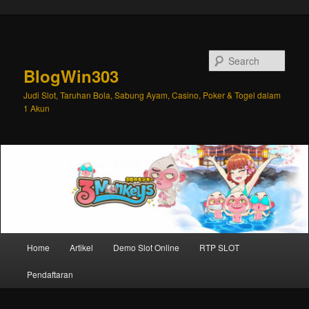
Skip to primary content
Search
BlogWin303
Judi Slot, Taruhan Bola, Sabung Ayam, Casino, Poker & Togel dalam
1 Akun
Main
Home
Artikel
Demo Slot Online
RTP SLOT
menu
Pendaftaran