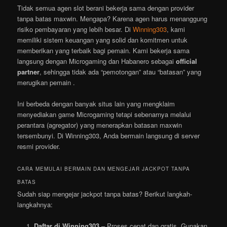
Tidak semua agen slot berani bekerja sama dengan provider
tanpa batas maxwin. Mengapa? Karena agen harus menanggung
risiko pembayaran yang lebih besar. Di
Winning303
, kami
memiliki sistem keuangan yang solid dan komitmen untuk
memberikan yang terbaik bagi pemain. Kami bekerja sama
langsung dengan Microgaming dan Habanero sebagai
official
partner
, sehingga tidak ada “pemotongan” atau “batasan” yang
merugikan pemain
.
Ini berbeda dengan banyak situs lain yang mengklaim
menyediakan game Microgaming tetapi sebenarnya melalui
perantara (agregator) yang menerapkan batasan maxwin
tersembunyi. Di Winning303, Anda bermain langsung di server
resmi provider.
CARA MEMULAI BERMAIN DAN MENGEJAR JACKPOT TANPA
BATAS
Sudah siap mengejar jackpot tanpa batas? Berikut langkah-
langkahnya:
Daftar di Winning303
– Proses cepat dan gratis. Gunakan