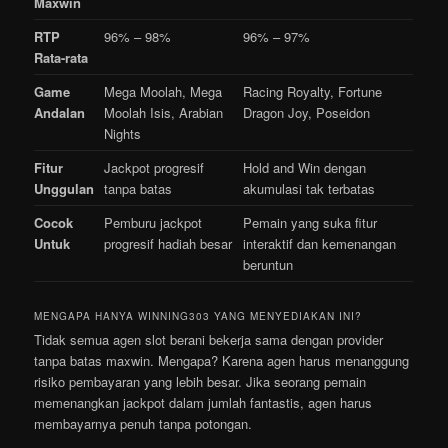
Maxwin
RTP
96% – 98%
96% – 97%
Rata-rata
Game
Mega Moolah, Mega
Racing Royalty, Fortune
Andalan
Moolah Isis, Arabian
Dragon Joy, Poseidon
Nights
Fitur
Jackpot progresif
Hold and Win dengan
Unggulan
tanpa batas
akumulasi tak terbatas
Cocok
Pemburu jackpot
Pemain yang suka fitur
Untuk
progresif hadiah besar
interaktif dan kemenangan
beruntun
MENGAPA HANYA WINNING303 YANG MENYEDIAKAN INI?
Tidak semua agen slot berani bekerja sama dengan provider
tanpa batas maxwin. Mengapa? Karena agen harus menanggung
risiko pembayaran yang lebih besar. Jika seorang pemain
memenangkan jackpot dalam jumlah fantastis, agen harus
membayarnya penuh tanpa potongan.