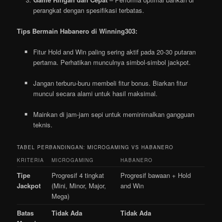
perangkat dengan spesifikasi terbatas.
Tips Bermain Habanero di Winning303:
Fitur Hold and Win paling sering aktif pada 20-30 putaran
pertama. Perhatikan munculnya simbol-simbol jackpot.
Jangan terburu-buru membeli fitur bonus. Biarkan fitur
muncul secara alami untuk hasil maksimal.
Mainkan di jam-jam sepi untuk meminimalkan gangguan
teknis.
TABEL PERBANDINGAN: MICROGAMING VS HABANERO
KRITERIA
MICROGAMING
HABANERO
Tipe
Progresif 4 tingkat
Progresif bawaan + Hold
Jackpot
(Mini, Minor, Major,
and Win
Mega)
Batas
Tidak Ada
Tidak Ada