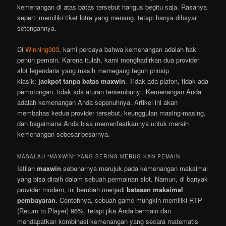
kemenangan di atas batas tersebut hangus begitu saja. Rasanya
seperti memiliki tiket lotre yang menang, tetapi hanya dibayar
setengahnya.
Di
Winning303
, kami percaya bahwa kemenangan adalah hak
penuh pemain. Karena itulah, kami menghadirkan dua provider
slot legendaris yang masih memegang teguh prinsip
klasik:
jackpot tanpa batas maxwin
. Tidak ada plafon, tidak ada
pemotongan, tidak ada aturan tersembunyi. Kemenangan Anda
adalah kemenangan Anda sepenuhnya. Artikel ini akan
membahas kedua provider tersebut, keunggulan masing-masing,
dan bagaimana Anda bisa memanfaatkannya untuk meraih
kemenangan sebesar-besarnya.
MASALAH “MAXWIN” YANG SERING MERUGIKAN PEMAIN
Istilah
maxwin
sebenarnya merujuk pada kemenangan maksimal
yang bisa diraih dalam sebuah permainan slot. Namun, di banyak
provider modern, ini berubah menjadi
batasan maksimal
pembayaran
. Contohnya, sebuah game mungkin memiliki RTP
(Return to Player) 96%, tetapi jika Anda bermain dan
mendapatkan kombinasi kemenangan yang secara matematis