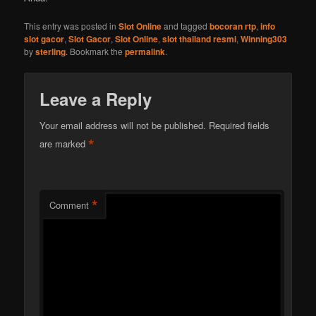
This entry was posted in
Slot Online
and tagged
bocoran rtp
,
info
slot gacor
,
Slot Gacor
,
Slot Online
,
slot thailand resmi
,
Winning303
by
sterling
. Bookmark the
permalink
.
Leave a Reply
Your email address will not be published.
Required fields
*
are marked
*
Comment