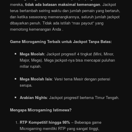
mereka,
tidak ada batasan maksimal kemenangan
. Jackpot
terus bertambah seiring waktu dan jumlah pemain yang bertaruh,
dan ketika seseorang memenangkannya, seluruh jumlah jackpot
dibayarkan penuh. Tidak ada istilah “max payout” yang
memotong kemenangan Anda
.
Game Microgaming Terbaik untuk Jackpot Tanpa Batas:
Mega Moolah
: Jackpot progresif 4 tingkat (Mini, Minor,
Major, Mega). Mega jackpot-nya bisa mencapai puluhan
miliar rupiah.
Mega Moolah Isis
: Versi tema Mesir dengan potensi
serupa.
Arabian Nights
: Jackpot progresif bertema Timur Tengah.
Mengapa Microgaming Istimewa?
RTP Kompetitif hingga 98%
– Beberapa game
Microgaming memiliki RTP yang sangat tinggi,