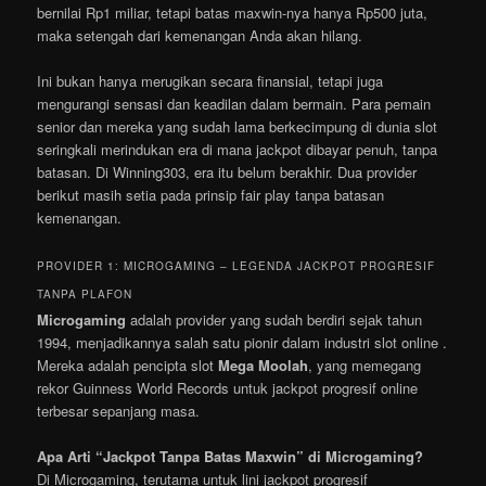
bernilai Rp1 miliar, tetapi batas maxwin-nya hanya Rp500 juta,
maka setengah dari kemenangan Anda akan hilang.
Ini bukan hanya merugikan secara finansial, tetapi juga
mengurangi sensasi dan keadilan dalam bermain. Para pemain
senior dan mereka yang sudah lama berkecimpung di dunia slot
seringkali merindukan era di mana jackpot dibayar penuh, tanpa
batasan. Di Winning303, era itu belum berakhir. Dua provider
berikut masih setia pada prinsip fair play tanpa batasan
kemenangan.
PROVIDER 1: MICROGAMING – LEGENDA JACKPOT PROGRESIF
TANPA PLAFON
Microgaming
adalah provider yang sudah berdiri sejak tahun
1994, menjadikannya salah satu pionir dalam industri slot online
.
Mereka adalah pencipta slot
Mega Moolah
, yang memegang
rekor Guinness World Records untuk jackpot progresif online
terbesar sepanjang masa.
Apa Arti “Jackpot Tanpa Batas Maxwin” di Microgaming?
Di Microgaming, terutama untuk lini jackpot progresif