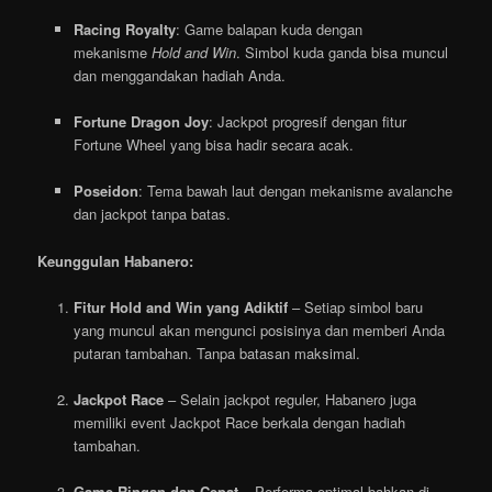
Racing Royalty
: Game balapan kuda dengan
mekanisme
Hold and Win
. Simbol kuda ganda bisa muncul
dan menggandakan hadiah Anda.
Fortune Dragon Joy
: Jackpot progresif dengan fitur
Fortune Wheel yang bisa hadir secara acak.
Poseidon
: Tema bawah laut dengan mekanisme avalanche
dan jackpot tanpa batas.
Keunggulan Habanero:
Fitur Hold and Win yang Adiktif
– Setiap simbol baru
yang muncul akan mengunci posisinya dan memberi Anda
putaran tambahan. Tanpa batasan maksimal.
Jackpot Race
– Selain jackpot reguler, Habanero juga
memiliki event Jackpot Race berkala dengan hadiah
tambahan.
Game Ringan dan Cepat
– Performa optimal bahkan di