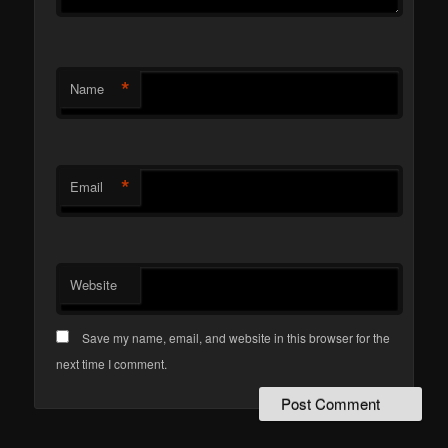
*
Name
*
Email
Website
Save my name, email, and website in this browser for the
next time I comment.