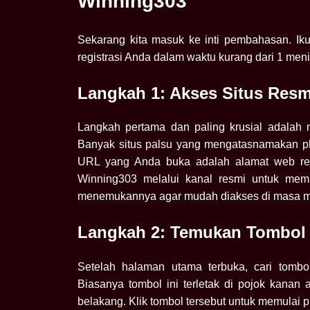
Winning303
Sekarang kita masuk ke inti pembahasan. Iku
registrasi Anda dalam waktu kurang dari 1 meni
Langkah 1: Akses Situs Res
Langkah pertama dan paling krusial adalah
Banyak situs palsu yang mengatasnamakan pla
URL yang Anda buka adalah alamat web resm
Winning303 melalui kanal resmi untuk memin
menemukannya agar mudah diakses di masa 
Langkah 2: Temukan Tombol “
Setelah halaman utama terbuka, cari tombol 
Biasanya tombol ini terletak di pojok kanan 
belakang. Klik tombol tersebut untuk memulai pr