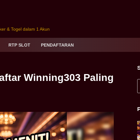
ker & Togel dalam 1 Akun
RTP SLOT
PENDAFTARAN
aftar Winning303 Paling