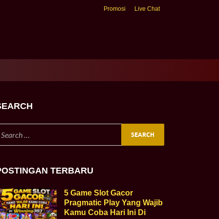
Promosi
Live Chat
SEARCH
POSTINGAN TERBARU
5 Game Slot Gacor
Pragmatic Play Yang Wajib
Kamu Coba Hari Ini Di