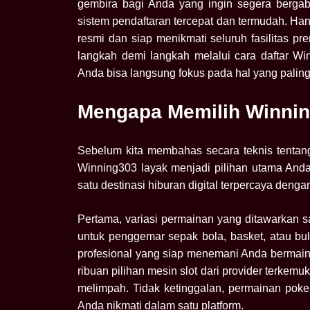
gembira bagi Anda yang ingin segera berga
sistem pendaftaran tercepat dan termudah. Ha
resmi dan siap menikmati seluruh fasilitas p
langkah demi langkah melalui cara daftar Wi
Anda bisa langsung fokus pada hal yang palin
Mengapa Memilih Winni
Sebelum kita membahas secara teknis tentan
Winning303 layak menjadi pilihan utama Anda
satu destinasi hiburan digital terpercaya deng
Pertama, variasi permainan yang ditawarkan sa
untuk penggemar sepak bola, basket, atau bul
profesional yang siap menemani Anda bermain b
ribuan pilihan mesin slot dari provider terkem
melimpah. Tidak ketinggalan, permainan poker
Anda nikmati dalam satu platform.