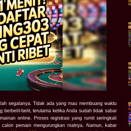
 adalah segalanya. Tidak ada yang mau membuang waktu
 berbelit-belit, terutama ketika Anda sudah tidak sabar
ainan online. Proses registrasi yang rumit seringkali
 calon pemain mengurungkan niatnya. Namun, kabar