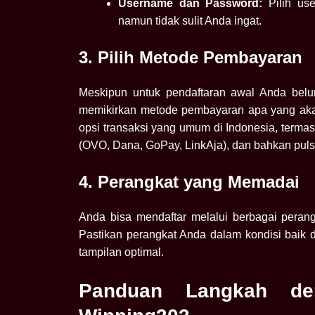
Username dan Password:
Pilih us
namun tidak sulit Anda ingat.
3. Pilih Metode Pembayaran
Meskipun untuk pendaftaran awal Anda belu
memikirkan metode pembayaran apa yang aka
opsi transaksi yang umum di Indonesia, termasu
(OVO, Dana, GoPay, LinkAja), dan bahkan pul
4. Perangkat yang Memadai
Anda bisa mendaftar melalui berbagai perang
Pastikan perangkat Anda dalam kondisi baik 
tampilan optimal.
Panduan Langkah de