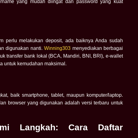
ername yang mudah diingat dan password yang kuat
m perlu melakukan deposit, ada baiknya Anda sudah
n digunakan nanti.
Winning303
menyediakan berbagai
k transfer bank lokal (BCA, Mandiri, BNI, BRI), e-wallet
sa untuk kemudahan maksimal.
kat, baik smartphone, tablet, maupun komputer/laptop.
dan browser yang digunakan adalah versi terbaru untuk
mi Langkah: Cara Daftar