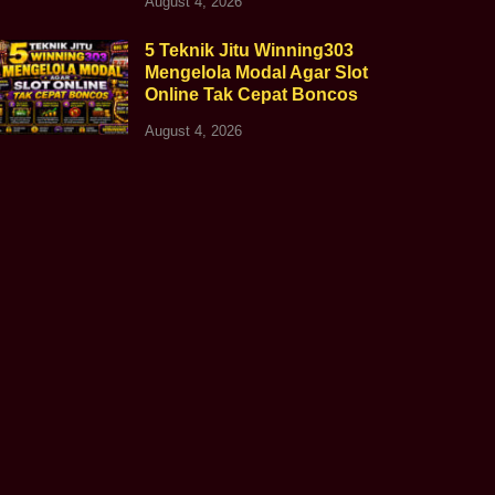
August 4, 2026
5 Teknik Jitu Winning303
Mengelola Modal Agar Slot
Online Tak Cepat Boncos
August 4, 2026