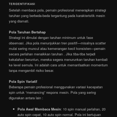
TERIDENTIFIKASI
Setelah membaca pola, pemain profesional menerapkan strategi
taruhan yang berbeda-beda tergantung pada karakteristik mesin
yang diamati.
Pola Taruhan Bertahap
Strategi ini dimulai dengan taruhan minimum untuk fase
observasi. Jika pola menunjukkan tren positif—misalnya scatter
mulai sering muncul atau kemenangan kecil konsisten—pemain
secara perlahan menaikkan taruhan . Jika tiba-tiba terjadi
kekalahan beruntun, mereka segera menurunkan taruhan kembali
ke level semula. Ini adalah cara untuk memanfaatkan momentum
tanpa mengambil risiko besar.
Pola Spin Variatif
Beberapa pemain profesional menggunakan variasi kecepatan
spin untuk “memancing” respons mesin. Pola yang sering
digunakan antara lain :
Pola Awal Membaca Mesin
: 10 spin manual perlahan, 20
auto spin cepat, 10 auto spin normal. Pola ini bertujuan