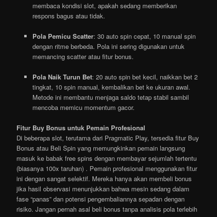
membaca kondisi slot, apakah sedang memberikan
respons bagus atau tidak.
Pola Pemicu Scatter
: 30 auto spin cepat, 10 manual spin
dengan ritme berbeda. Pola ini sering digunakan untuk
memancing scatter atau fitur bonus.
Pola Naik Turun Bet
: 20 auto spin bet kecil, naikkan bet 2
tingkat, 10 spin manual, kembalikan bet ke ukuran awal.
Metode ini membantu menjaga saldo tetap stabil sambil
mencoba memicu momentum gacor.
Fitur Buy Bonus untuk Pemain Profesional
Di beberapa slot, terutama dari Pragmatic Play, tersedia fitur Buy
Bonus atau Beli Spin yang memungkinkan pemain langsung
masuk ke babak free spins dengan membayar sejumlah tertentu
(biasanya 100x taruhan) . Pemain profesional menggunakan fitur
ini dengan sangat selektif. Mereka hanya akan membeli bonus
jika hasil observasi menunjukkan bahwa mesin sedang dalam
fase “panas” dan potensi pengembaliannya sepadan dengan
risiko. Jangan pernah asal beli bonus tanpa analisis pola terlebih