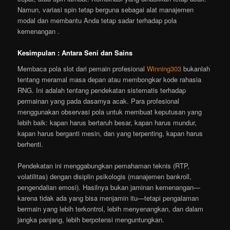
Namun, variasi spin tetap berguna sebagai alat manajemen
modal dan membantu Anda tetap sadar terhadap pola
kemenangan .
Kesimpulan : Antara Seni dan Sains
Membaca pola slot dari pemain profesional
Winning303
bukanlah
tentang meramal masa depan atau membongkar kode rahasia
RNG. Ini adalah tentang pendekatan sistematis terhadap
permainan yang pada dasarnya acak. Para profesional
menggunakan observasi pola untuk membuat keputusan yang
lebih baik: kapan harus bertaruh besar, kapan harus mundur,
kapan harus berganti mesin, dan yang terpenting, kapan harus
berhenti.
Pendekatan ini menggabungkan pemahaman teknis (RTP,
volatilitas) dengan disiplin psikologis (manajemen bankroll,
pengendalian emosi). Hasilnya bukan jaminan kemenangan—
karena tidak ada yang bisa menjamin itu—tetapi pengalaman
bermain yang lebih terkontrol, lebih menyenangkan, dan dalam
jangka panjang, lebih berpotensi menguntungkan.