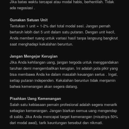
Jika batas waktu tercapai atau modal habis, berhentilah. Tidak
ada negosiasi .
Gunakan Satuan Unit
Tentukan 1 unit = 1-2% dari total modal sesi. Jangan pernah
bertaruh lebih dari 5 unit dalam satu putaran. Dengan unit kecil,
Anda memberi ruang untuk variasi hasil tanpa langsung bangkrut
saat menghadapi kekalahan beruntun.
Jangan Mengejar Kerugian
Jika Anda kehilangan uang, jangan tergoda untuk menggandakan
taruhan demi mengembalikan kerugian. Ini adalah pola pikir yang
bisa membawa Anda ke dalam masalah keuangan serius . Ingat,
setiap putaran independen. Kekalahan beruntun tidak menjamin
bahwa kemenangan akan segera datang.
Pisahkan Uang Kemenangan
Salah satu kebiasaan pemain profesional adalah segera menarik
sebagian kemenangan. Jangan biarkan semua uang mengendap
di saldo. Jika Anda mencapai target kemenangan (misalnya 50%
dari modal awal), tarik keuntungan tersebut dan nikmati.