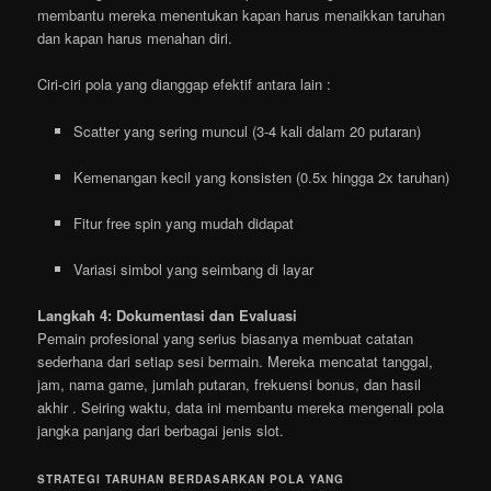
membantu mereka menentukan kapan harus menaikkan taruhan
dan kapan harus menahan diri.
Ciri-ciri pola yang dianggap efektif antara lain :
Scatter yang sering muncul (3-4 kali dalam 20 putaran)
Kemenangan kecil yang konsisten (0.5x hingga 2x taruhan)
Fitur free spin yang mudah didapat
Variasi simbol yang seimbang di layar
Langkah 4: Dokumentasi dan Evaluasi
Pemain profesional yang serius biasanya membuat catatan
sederhana dari setiap sesi bermain. Mereka mencatat tanggal,
jam, nama game, jumlah putaran, frekuensi bonus, dan hasil
akhir . Seiring waktu, data ini membantu mereka mengenali pola
jangka panjang dari berbagai jenis slot.
STRATEGI TARUHAN BERDASARKAN POLA YANG