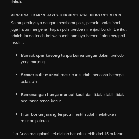
dahulu.
MENGENALI KAPAN HARUS BERHENTI ATAU BERGANTI MESIN
Sama pentingnya dengan membaca pola, pemain profesional
juga harus mengenali kapan pola berubah menjadi buruk. Berikut
adalah tanda-tanda bahwa sudah saatnya berhenti atau berganti
mesin :
Banyak spin kosong tanpa kemenangan
dalam periode
yang panjang
Scatter sulit muncul
meskipun sudah mencoba berbagai
pola spin
Kemenangan hanya muncul kecil
dan tidak stabil, tidak
ada tanda-tanda bonus
Fitur bonus jarang terpicu
meski sudah melakukan
ratusan putaran
Jika Anda mengalami kekalahan beruntun lebih dari 15 putaran