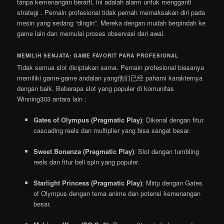
tanpa kemenangan berarti, ini adalah alarm untuk mengganti
strategi . Pemain profesional tidak pernah memaksakan diri pada
mesin yang sedang “dingin”. Mereka dengan mudah berpindah ke
game lain dan memulai proses observasi dari awal.
MEMILIH SENJATA: GAME FAVORIT PARA PROFESIONAL
Tidak semua slot diciptakan sama. Pemain profesional biasanya
memiliki game-game andalan yang他们已经 pahami karakternya
dengan baik. Beberapa slot yang populer di komunitas
Winning303 antara lain :
Gates of Olympus (Pragmatic Play)
: Dikenal dengan fitur
cascading reels dan multiplier yang bisa sangat besar.
Sweet Bonanza (Pragmatic Play)
: Slot dengan tumbling
reels dan fitur beli spin yang populer.
Starlight Princess (Pragmatic Play)
: Mirip dengan Gates
of Olympus dengan tema anime dan potensi kemenangan
besar.