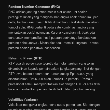
Random Number Generator (RNG)
RNG adalah jantung setiap mesin slot online. Ini adalah
perangkat lunak yang menghasilkan angka acak ribuan kali per
detik, bahkan saat mesin tidak dimainkan. Saat Anda menekan
tombol spin, RNG berhenti pada satu kombinasi angka yang
menentukan posisi gulungan. Karena keacakan ini, tidak ada
cara untuk memprediksi hasil putaran berikutnya berdasarkan
putaran sebelumnya . Mesin slot tidak memiliki ingatan—setiap
putaran adalah peristiwa independen.
Return to Player (RTP)
RTP adalah persentase teoretis dari total taruhan yang akan
dikembalikan kepada pemain dalam jangka panjang. Slot dengan
RTP 96% berarti secara teori, untuk setiap Rp100.000 yang
dipertaruhkan, Rp96.000 akan kembali ke pemain . Pemain
profesional selalu memprioritaskan slot dengan RTP di atas 96%
karena memberikan peluang lebih baik dalam jangka panjang .
Volatilitas (Varians)
Volatilitas mengukur tingkat risiko suatu permainan. Slot dengan
volatilitas rendah memberikan kemenangan kecil tetapi sering,