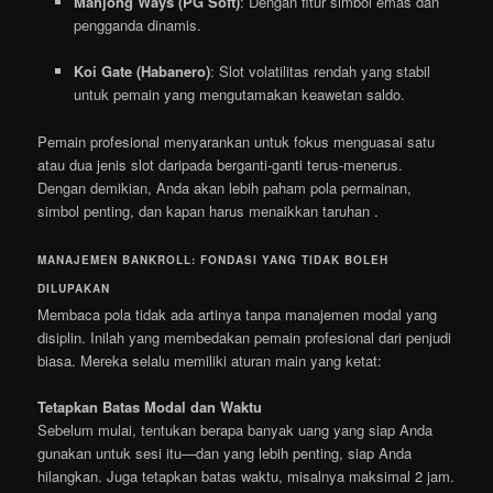
Mahjong Ways (PG Soft)
: Dengan fitur simbol emas dan
pengganda dinamis.
Koi Gate (Habanero)
: Slot volatilitas rendah yang stabil
untuk pemain yang mengutamakan keawetan saldo.
Pemain profesional menyarankan untuk fokus menguasai satu
atau dua jenis slot daripada berganti-ganti terus-menerus.
Dengan demikian, Anda akan lebih paham pola permainan,
simbol penting, dan kapan harus menaikkan taruhan .
MANAJEMEN BANKROLL: FONDASI YANG TIDAK BOLEH
DILUPAKAN
Membaca pola tidak ada artinya tanpa manajemen modal yang
disiplin. Inilah yang membedakan pemain profesional dari penjudi
biasa. Mereka selalu memiliki aturan main yang ketat:
Tetapkan Batas Modal dan Waktu
Sebelum mulai, tentukan berapa banyak uang yang siap Anda
gunakan untuk sesi itu—dan yang lebih penting, siap Anda
hilangkan. Juga tetapkan batas waktu, misalnya maksimal 2 jam.