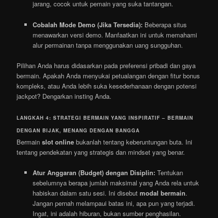
jarang, cocok untuk pemain yang suka tantangan.
Cobalah Mode Demo (Jika Tersedia):
Beberapa situs
menawarkan versi demo. Manfaatkan ini untuk memahami
alur permainan tanpa menggunakan uang sungguhan.
Pilihan Anda harus didasarkan pada preferensi pribadi dan gaya
bermain. Apakah Anda menyukai petualangan dengan fitur bonus
kompleks, atau Anda lebih suka kesederhanaan dengan potensi
jackpot? Dengarkan insting Anda.
LANGKAH 4: STRATEGI BERMAIN YANG INSPIRATIF – BERMAIN
DENGAN BIJAK, MENANG DENGAN BANGGA
Bermain
slot online
bukanlah tentang keberuntungan buta. Ini
tentang pendekatan yang strategis dan mindset yang benar.
Atur Anggaran (Budget) dengan Disiplin:
Tentukan
sebelumnya berapa jumlah maksimal yang Anda rela untuk
habiskan dalam satu sesi. Ini disebut
modal bermain
.
Jangan pernah melampaui batas ini, apa pun yang terjadi.
Ingat, ini adalah hiburan, bukan sumber penghasilan.