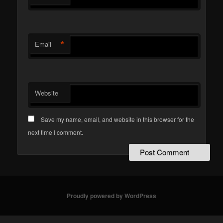
*
Email
Website
Save my name, email, and website in this browser for the
next time I comment.
Proudly powered by WordPress