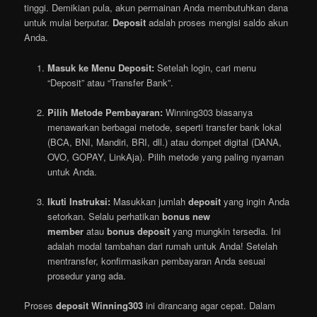
tinggi. Demikian pula, akun permainan Anda membutuhkan dana
untuk mulai berputar.
Deposit
adalah proses mengisi saldo akun
Anda.
Masuk ke Menu Deposit:
Setelah login, cari menu
“Deposit” atau “Transfer Bank”.
Pilih Metode Pembayaran:
Winning303 biasanya
menawarkan berbagai metode, seperti transfer bank lokal
(BCA, BNI, Mandiri, BRI, dll.) atau dompet digital (DANA,
OVO, GOPAY, LinkAja). Pilih metode yang paling nyaman
untuk Anda.
Ikuti Instruksi:
Masukkan jumlah
deposit
yang ingin Anda
setorkan. Selalu perhatikan
bonus new
member
atau
bonus deposit
yang mungkin tersedia. Ini
adalah modal tambahan dari rumah untuk Anda! Setelah
mentransfer, konfirmasikan pembayaran Anda sesuai
prosedur yang ada.
Proses
deposit Winning303
ini dirancang agar cepat. Dalam