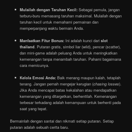
Mulailah dengan Taruhan Kecil:
Sebagai pemula, jangan
terburu-buru memasang taruhan maksimal. Mulailah dengan
taruhan kecil untuk memahami permainan dan
memperpanjang waktu bermain Anda.
Manfaatkan Fitur Bonus:
Ini adalah kunci dari
slot
thailand
. Putaran gratis, simbol liar (wild), pencar (scatter),
dan mini-game adalah peluang Anda untuk meningkatkan
kemenangan tanpa menambah taruhan. Pahami bagaimana
cara memicunya.
Kelola Emosi Anda:
Baik menang maupun kalah, tetaplah
tenang. Jangan pernah mengejar kerugian (
chasing losses
).
Jika Anda mencapai batas kekalahan atau mendapatkan
kemenangan yang ditargetkan, berhentilah. Kemenangan
terbesar terkadang adalah kemampuan untuk berhenti pada
saat yang tepat.
Bermainlah dengan santai dan nikmati setiap putaran. Setiap
putaran adalah sebuah cerita baru.