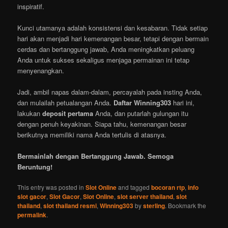
inspiratif.
Kunci utamanya adalah konsistensi dan kesabaran. Tidak setiap
hari akan menjadi hari kemenangan besar, tetapi dengan bermain
cerdas dan bertanggung jawab, Anda meningkatkan peluang
Anda untuk sukses sekaligus menjaga permainan ini tetap
menyenangkan.
Jadi, ambil napas dalam-dalam, percayalah pada insting Anda,
dan mulailah petualangan Anda.
Daftar Winning303
hari ini,
lakukan
deposit pertama
Anda, dan putarlah gulungan itu
dengan penuh keyakinan. Siapa tahu, kemenangan besar
berikutnya memiliki nama Anda tertulis di atasnya.
Bermainlah dengan Bertanggung Jawab. Semoga
Beruntung!
This entry was posted in
Slot Online
and tagged
bocoran rtp
,
info
slot gacor
,
Slot Gacor
,
Slot Online
,
slot server thailand
,
slot
thailand
,
slot thailand resmi
,
Winning303
by
sterling
. Bookmark the
permalink
.