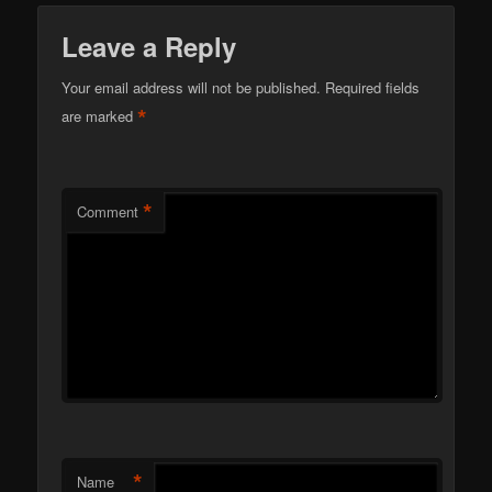
Leave a Reply
Your email address will not be published.
Required fields
*
are marked
*
Comment
*
Name