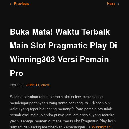
Post
←
Previous
Next
→
navigation
Buka Mata! Waktu Terbaik
Main Slot Pragmatic Play Di
Winning303 Versi Pemain
Pro
Posted on
June 11, 2026
Selama bertahun-tahun bermain slot online, saya sering
mendengar pertanyaan yang sama berulang kali: “Kapan sih
waktu yang tepat biar sering menang?” Para pemain pro tidak
pernah asal main. Mereka punya jam-jam spesial yang mereka
yakini sebagai momen di mana mesin slot Pragmatic Play lebih
“ramah” dan sering memberikan kemenangan. Di
Winning303
,