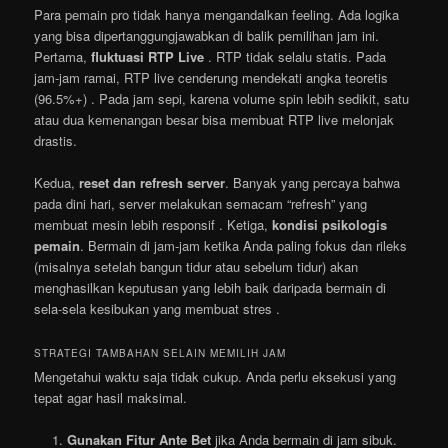
Para pemain pro tidak hanya mengandalkan feeling. Ada logika
yang bisa dipertanggungjawabkan di balik pemilihan jam ini.
Pertama,
fluktuasi RTP Live
. RTP tidak selalu statis. Pada
jam-jam ramai, RTP live cenderung mendekati angka teoretis
(96.5%+)
. Pada jam sepi, karena volume spin lebih sedikit, satu
atau dua kemenangan besar bisa membuat RTP live melonjak
drastis.
Kedua,
reset dan refresh server
. Banyak yang percaya bahwa
pada dini hari, server melakukan semacam “refresh” yang
membuat mesin lebih responsif
. Ketiga,
kondisi psikologis
pemain
. Bermain di jam-jam ketika Anda paling fokus dan rileks
(misalnya setelah bangun tidur atau sebelum tidur) akan
menghasilkan keputusan yang lebih baik daripada bermain di
sela-sela kesibukan yang membuat stres
.
STRATEGI TAMBAHAN SELAIN MEMILIH JAM
Mengetahui waktu saja tidak cukup. Anda perlu eksekusi yang
tepat agar hasil maksimal.
Gunakan Fitur Ante Bet
jika Anda bermain di jam sibuk.