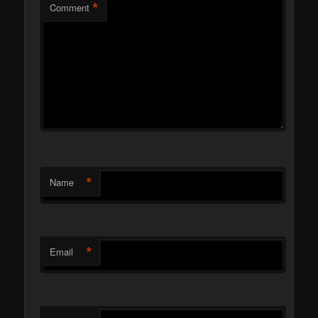
*
Comment
*
Name
*
Email