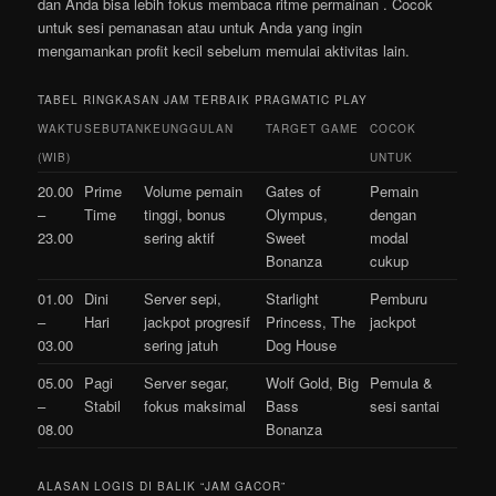
dan Anda bisa lebih fokus membaca ritme permainan
. Cocok
untuk sesi pemanasan atau untuk Anda yang ingin
mengamankan profit kecil sebelum memulai aktivitas lain.
TABEL RINGKASAN JAM TERBAIK PRAGMATIC PLAY
WAKTU
SEBUTAN
KEUNGGULAN
TARGET GAME
COCOK
(WIB)
UNTUK
20.00
Prime
Volume pemain
Gates of
Pemain
–
Time
tinggi, bonus
Olympus,
dengan
23.00
sering aktif
Sweet
modal
Bonanza
cukup
01.00
Dini
Server sepi,
Starlight
Pemburu
–
Hari
jackpot progresif
Princess, The
jackpot
03.00
sering jatuh
Dog House
05.00
Pagi
Server segar,
Wolf Gold, Big
Pemula &
–
Stabil
fokus maksimal
Bass
sesi santai
08.00
Bonanza
ALASAN LOGIS DI BALIK “JAM GACOR”