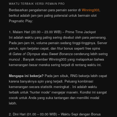
WAKTU TERBAIK VERSI PEMAIN PRO
Berdasarkan pengalaman para pemain senior di
Winning303
,
berikut adalah jam-jam paling potensial untuk bermain slot
Pragmatic Play:
1. Malam Hari (20.00 – 23.00 WIB) – Prime Time Jackpot
Ini adalah waktu yang paling sering disebut oleh para pemenang.
Pada jam-jam ini, volume pemain sedang tinggi-tingginya. Server
penuh, spin berjalan cepat, dan fitur bonus seperti free spins
di
Gates of Olympus
atau
Sweet Bonanza
cenderung lebih sering
muncul
. Banyak member Winning303 yang melaporkan bahwa
kemenangan besar mereka sering terjadi di rentang waktu ini.
Mengapa ini bekerja?
Pada jam sibuk, RNG bekerja lebih cepat
karena banyaknya spin yang terjadi. Peluang kombinasi
kemenangan secara statistik meningkat
. Ini adalah waktu
terbaik untuk “hunter mode” mengejar maxwin. Kondisi ini sangat
cocok untuk Anda yang suka tantangan dan memiliki modal
lebih.
2. Dini Hari (01.00 – 03.00 WIB) – Waktu Sepi dengan Bonus