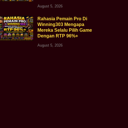
August 5, 2026
Rahasia Pemain Pro Di
Winning303 Mengapa
Mereka Selalu Pilih Game
Dengan RTP 96%+
August 5, 2026