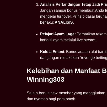
Analisis Pertandingan Tetap Jadi Pri
Jangan sampai bonus membuat Anda lup
mengejar turnover. Prinsip dasar tar
berlaku:
ANALISIS
.
Pelajari Ayam Laga:
Perhatikan rekam j
kondisi ayam melalui live stream.
Kelola Emosi:
Bonus adalah alat bantu,
dan jangan melakukan “revenge betting
Kelebihan dan Manfaat 
Winning303
Selain bonus new member yang menggiurkan
dan nyaman bagi para botoh.