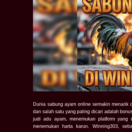
Dunia sabung ayam online semakin menarik 
dan salah satu yang paling dicari adalah bo
judi adu ayam, menemukan platform yang 
menemukan harta karun. Winning303, seba