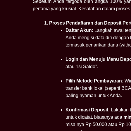
Sebelum Anda tergoda oleh angka 100% yan
pertama yang krusial. Kesalahan dalam proses 
Proses Pendaftaran dan Deposit Pe
Daftar Akun:
Langkah awal tent
Anda mengisi data diri dengan b
termasuk penarikan dana (with
Login dan Menuju Menu Depo
atau “Isi Saldo”.
Pilih Metode Pembayaran:
Win
transfer bank lokal (seperti BCA
paling nyaman untuk Anda.
Konfirmasi Deposit:
Lakukan t
untuk dicatat, biasanya ada
mi
misalnya Rp 50.000 atau Rp 100.0