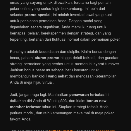
emas yang sayang untuk dilewatkan, terutama bagi pemain
poker online yang serius ingin berkembang. Ini lebih dari
sekadar
promo spesial
; ini adalah investasi awal yang kuat
untuk perjalanan permainan Anda. Dengan modal yang
digandakan secara signifikan, Anda memiliki ruang untuk
bernapas, belajar, bereksperimen dengan strategi, dan yang
terpenting, bertahan dari fluktuasi normal dalam permainan poker.
Kuncinya adalah kecerdasan dan disiplin. Klaim bonus dengan
benar, pahami
aturan promo
hingga detail terkecil, dan gunakan
strategi permainan yang cerdas untuk memenuhi syarat turnover.
Jadikan bonus besar ini sebagai batu loncatan untuk
membangun
bankroll yang sehat
dan mengasah keterampilan
Anda di meja hijau virtual.
Jadi, jangan ragu lagi. Manfaatkan
penawaran terbatas
ini,
daftarkan diri Anda di Winning303, dan klaim
bonus new
member terbesar
tahun ini. Siapkan strategi terbaik Anda,
perluas modal, dan raih kemenangan maksimal di meja poker
favorit Anda!
This entry was posted in
POKER ONLINE
and tagged
bocoran rtp
,