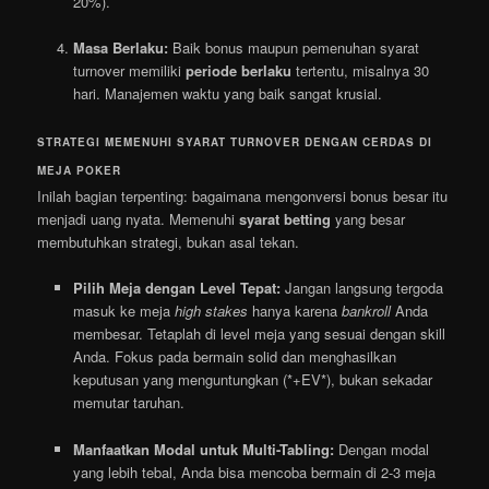
20%).
Masa Berlaku:
Baik bonus maupun pemenuhan syarat
turnover memiliki
periode berlaku
tertentu, misalnya 30
hari. Manajemen waktu yang baik sangat krusial.
STRATEGI MEMENUHI SYARAT TURNOVER DENGAN CERDAS DI
MEJA POKER
Inilah bagian terpenting: bagaimana mengonversi bonus besar itu
menjadi uang nyata. Memenuhi
syarat betting
yang besar
membutuhkan strategi, bukan asal tekan.
Pilih Meja dengan Level Tepat:
Jangan langsung tergoda
masuk ke meja
high stakes
hanya karena
bankroll
Anda
membesar. Tetaplah di level meja yang sesuai dengan skill
Anda. Fokus pada bermain solid dan menghasilkan
keputusan yang menguntungkan (*+EV*), bukan sekadar
memutar taruhan.
Manfaatkan Modal untuk Multi-Tabling:
Dengan modal
yang lebih tebal, Anda bisa mencoba bermain di 2-3 meja