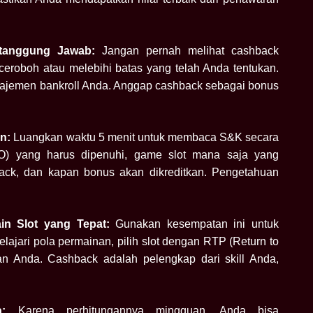
rtanggung Jawab:
Jangan pernah melihat cashback
ceroboh atau melebihi batas yang telah Anda tentukan.
ajemen bankroll Anda. Anggap cashback sebagai bonus
n:
Luangkan waktu 5 menit untuk membaca S&K secara
TO) yang harus dipenuhi, game slot mana saja yang
back, dan kapan bonus akan dikreditkan. Pengetahuan
n Slot yang Tepat:
Gunakan kesempatan ini untuk
elajari pola permainan, pilih slot dengan RTP (Return to
han Anda. Cashback adalah pelengkap dari skill Anda,
:
Karena perhitungannya mingguan, Anda bisa