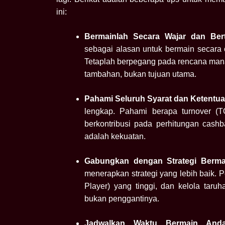
ini:
Bermainlah Secara Wajar dan Be
sebagai alasan untuk bermain secara 
Tetaplah berpegang pada rencana man
tambahan, bukan tujuan utama.
Pahami Seluruh Syarat dan Ketentua
lengkap. Pahami berapa turnover (
berkontribusi pada perhitungan cash
adalah kekuatan.
Gabungkan dengan Strategi Bermai
menerapkan strategi yang lebih baik. P
Player) yang tinggi, dan kelola taru
bukan penggantinya.
Jadwalkan Waktu Bermain Anda