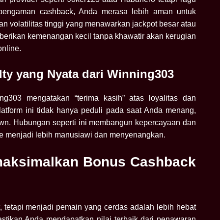
pengaman cashback, Anda merasa lebih aman untuk
 volatilitas tinggi yang menawarkan jackpot besar atau
mberikan kemenangan kecil tanpa khawatir akan kerugian
online.
lty yang Nyata dari Winning303
g303 mengatakan “terima kasih” atas loyalitas dan
atform ini tidak hanya peduli pada saat Anda menang,
own. Hubungan seperti ini membangun kepercayaan dan
e menjadi lebih manusiawi dan menyenangkan.
Memaksimalkan Bonus Cashback
 tetapi menjadi pemain yang cerdas adalah lebih hebat
astikan Anda mendapatkan nilai terbaik dari penawaran