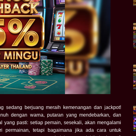
yang sedang berjuang meraih kemenangan dan jackpot!
enuh dengan warna, putaran yang mendebarkan, dan
 yang pasti: setiap pemain, sesekali, akan mengalami
i permainan, tetapi bagaimana jika ada cara untuk