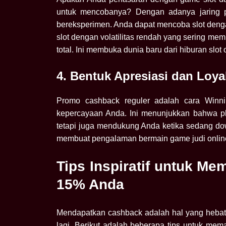
untuk mencobanya? Dengan adanya jaring 
bereksperimen. Anda dapat mencoba slot dengan
slot dengan volatilitas rendah yang sering me
total. Ini membuka dunia baru dari hiburan slot 
4. Bentuk Apresiasi dan Loya
Promo cashback reguler adalah cara Winnin
kepercayaan Anda. Ini menunjukkan bahwa pl
tetapi juga mendukung Anda ketika sedang d
membuat pengalaman bermain game judi onlin
Tips Inspiratif untuk 
15% Anda
Mendapatkan cashback adalah hal yang hebat,
lagi. Berikut adalah beberapa tips untuk mem