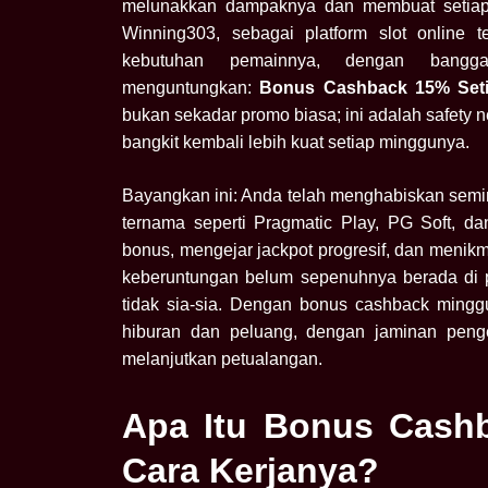
melunakkan dampaknya dan membuat setiap p
Winning303, sebagai platform slot online
kebutuhan pemainnya, dengan bang
menguntungkan:
Bonus Cashback 15% Setia
bukan sekadar promo biasa; ini adalah safety n
bangkit kembali lebih kuat setiap minggunya.
Bayangkan ini: Anda telah menghabiskan semin
ternama seperti Pragmatic Play, PG Soft, d
bonus, mengejar jackpot progresif, dan menik
keberuntungan belum sepenuhnya berada di 
tidak sia-sia. Dengan bonus cashback minggu
hiburan dan peluang, dengan jaminan pen
melanjutkan petualangan.
Apa Itu Bonus Cash
Cara Kerjanya?