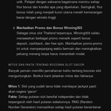
unik. Pelajari dengan seksama bagaimana memicu setiap
fitur bonus dan kondisi apa yang diperlukan. Seringkali, fitur
bonus inilah yang menjadi kunci utama meraih kemenangan
besar dengan winrate tinggi.
Manfaatkan Promo dan Bonus Winning303
Sebagai situs slot Thailand terpercaya, Winning303 selalu
menawarkan berbagai promo menarik seperti bonus
deposit, cashback, dan free spin. Manfaatkan promo-promo
ini untuk memperpanjang waktu bermain dan meningkatkan
peluang menang tanpa harus menambah modal.
MITOS DAN FAKTA TENTANG BOCORAN SLOT GACOR
Banyak pemain memiliki pemahaman keliru tentang bocoran slot
menguntungkan. Berikut kami jelaskan mitos dan faktanya:
Mitos 1
: Slot yang sudah lama tidak membayar jackpot pasti
akan segera “gacor”
Fakta
: Setiap putaran slot bersifat independen dan tidak
terpengaruh oleh hasil putaran sebelumnya. RNG (Random
Number Generator) memastikan setiap hasil putaran benar-benar