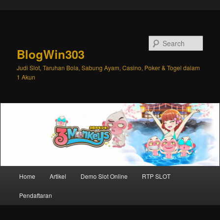
Skip to primary content
Search
BlogWin303
Judi Slot, Taruhan Bola, Sabung Ayam, Casino, Poker & Togel dalam
1 Akun
Main
Home
Artikel
Demo Slot Online
RTP SLOT
menu
Pendaftaran