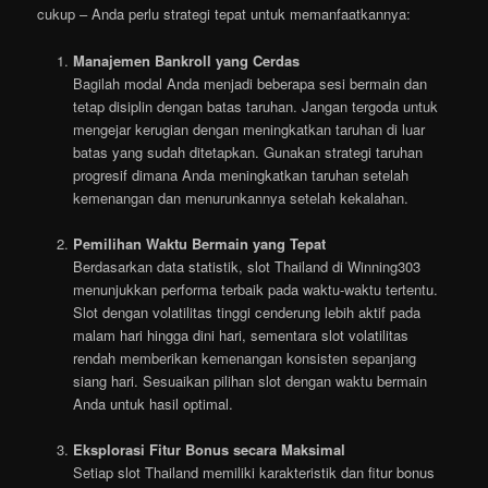
cukup – Anda perlu strategi tepat untuk memanfaatkannya:
Manajemen Bankroll yang Cerdas
Bagilah modal Anda menjadi beberapa sesi bermain dan
tetap disiplin dengan batas taruhan. Jangan tergoda untuk
mengejar kerugian dengan meningkatkan taruhan di luar
batas yang sudah ditetapkan. Gunakan strategi taruhan
progresif dimana Anda meningkatkan taruhan setelah
kemenangan dan menurunkannya setelah kekalahan.
Pemilihan Waktu Bermain yang Tepat
Berdasarkan data statistik, slot Thailand di Winning303
menunjukkan performa terbaik pada waktu-waktu tertentu.
Slot dengan volatilitas tinggi cenderung lebih aktif pada
malam hari hingga dini hari, sementara slot volatilitas
rendah memberikan kemenangan konsisten sepanjang
siang hari. Sesuaikan pilihan slot dengan waktu bermain
Anda untuk hasil optimal.
Eksplorasi Fitur Bonus secara Maksimal
Setiap slot Thailand memiliki karakteristik dan fitur bonus