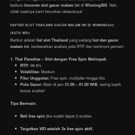
berburu
bocoran slot gacor malam ini
di
Winning303
. Nah,
inilah saatnya kami bocorkan rahasianya!
DAFTAR SLOT THAILAND GACOR MALAM INI DI WINNING303
(AUTO WD!)
Berikut adalah
list slot Thailand
yang sedang
hot dan gacor
malam ini
, berdasarkan analisis pola RTP dan testimoni pemain:
1. Thai Paradise – Slot dengan Free Spin Melimpah
RTP:
96.8%
Volatilitas:
Medium
Fitur Unggulan:
Free spin, multiplier hingga 50x
Pola Gacor:
Main di jam
21.00 – 01.00 WIB
, sering kasih
bonus scatter!
Tips Bermain:
Beli free spin
jika sudah dapat 2 scatter.
Targetkan WD setelah 3x free spin aktif.