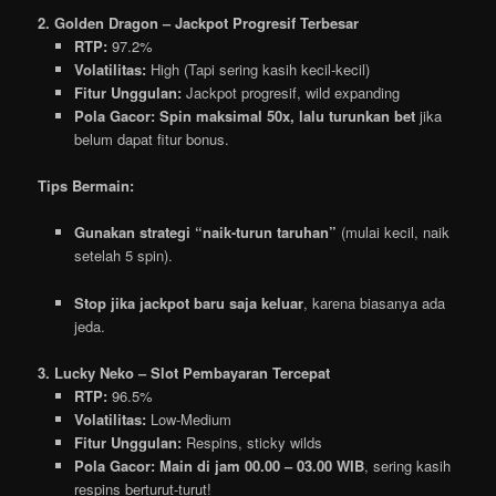
2. Golden Dragon – Jackpot Progresif Terbesar
RTP:
97.2%
Volatilitas:
High (Tapi sering kasih kecil-kecil)
Fitur Unggulan:
Jackpot progresif, wild expanding
Pola Gacor:
Spin maksimal 50x, lalu turunkan bet
jika
belum dapat fitur bonus.
Tips Bermain:
Gunakan strategi “naik-turun taruhan”
(mulai kecil, naik
setelah 5 spin).
Stop jika jackpot baru saja keluar
, karena biasanya ada
jeda.
3. Lucky Neko – Slot Pembayaran Tercepat
RTP:
96.5%
Volatilitas:
Low-Medium
Fitur Unggulan:
Respins, sticky wilds
Pola Gacor:
Main di jam 00.00 – 03.00 WIB
, sering kasih
respins berturut-turut!