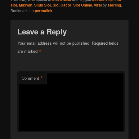
slot
,
Maxwin
,
Situs Slot
,
Slot Gacor
,
Slot Online
,
viral
by
sterling
.
Bookmark the
permalink
.
Leave a Reply
Your email address will not be published.
Required fields
*
are marked
*
Comment