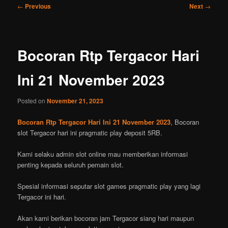
Post
←
Previous
Next
→
navigation
Bocoran Rtp Tergacor Hari
Ini 21 November 2023
Posted on
November 21, 2023
Bocoran Rtp Tergacor Hari Ini 21 November 2023
, Bocoran
slot Tergacor hari ini pragmatic play deposit 5RB.
Kami selaku admin slot online mau memberikan informasi
penting kepada seluruh pemain slot.
Spesial informasi seputar slot games pragmatic play yang lagi
Tergacor ini hari.
Akan kami berikan bocoran jam Tergacor siang hari maupun