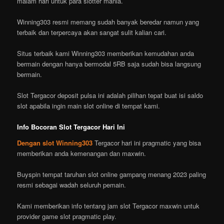
malam hari untuk para slotter mania.
Winning303 resmi memang sudah banyak beredar namun yang
terbaik dan terpercaya akan sangat sulit kalian cari.
Situs terbaik kami Winning303 memberikan kemudahan anda
bermain dengan hanya bermodal 5RB saja sudah bisa langsung
bermain.
Slot Tergacor deposit pulsa ini adalah pilihan tepat buat isi saldo
slot apabila ingin main slot online di tempat kami.
Info Bocoran Slot Tergacor Hari Ini
Dengan slot Winning303
Tergacor hari ini pragmatic yang bisa
memberikan anda kemenangan dan maxwin.
Buyspin tempat taruhan slot online gampang menang 2023 paling
resmi sebagai wadah seluruh pemain.
Kami memberikan info tentang jam slot Tergacor maxwin untuk
provider game slot pragmatic play.