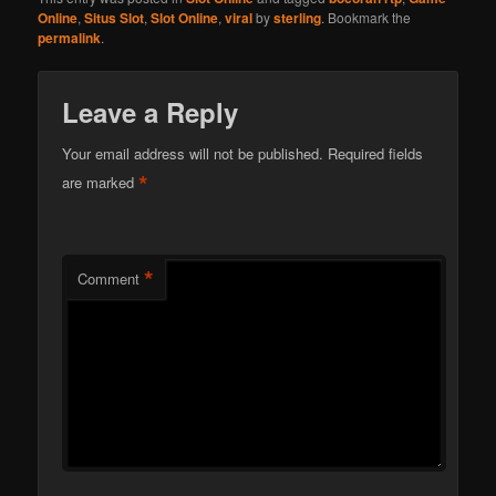
Online
,
Situs Slot
,
Slot Online
,
viral
by
sterling
. Bookmark the
permalink
.
Leave a Reply
Your email address will not be published.
Required fields
*
are marked
*
Comment