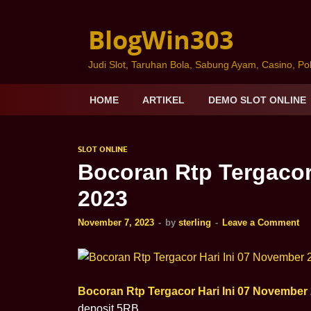
BlogWin303
Judi Slot, Taruhan Bola, Sabung Ayam, Casino, Po
HOME
ARTIKEL
DEMO SLOT ONLINE
SLOT ONLINE
Bocoran Rtp Tergacor
2023
November 7, 2023
-
by
sterling
-
Leave a Comment
Bocoran Rtp Tergacor Hari Ini 07 November
deposit 5RB.