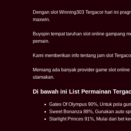
Dengan slot Winning303 Tergacor hari ini pr
maxwin.
Buyspin tempat taruhan slot online gampang m
pemain.
Kami memberikan info tentang jam slot Tergaco
Memang ada banyak provider game slot online sa
utamakan.
Di bawah ini List Permainan Tergac
Gates Of Olympus 90%, Untuk pola guna
Sweet Bonanza 88%, Gunakan auto spi
Starlight Princes 91%, Mulai dari bet k