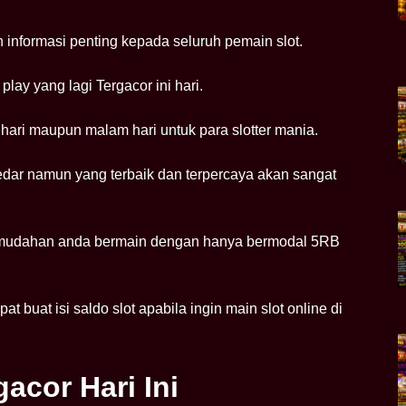
informasi penting kepada seluruh pemain slot.
lay yang lagi Tergacor ini hari.
hari maupun malam hari untuk para slotter mania.
ar namun yang terbaik dan terpercaya akan sangat
emudahan anda bermain dengan hanya bermodal 5RB
pat buat isi saldo slot apabila ingin main slot online di
acor Hari Ini