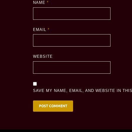
NAME
*
EMAIL
*
WEBSITE
SAVE MY NAME, EMAIL, AND WEBSITE IN TH