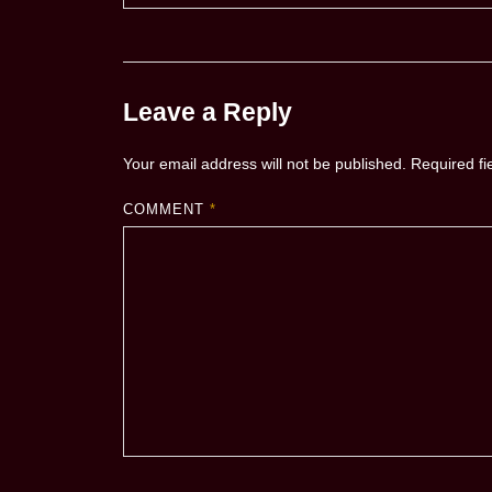
Leave a Reply
Your email address will not be published.
Required f
COMMENT
*