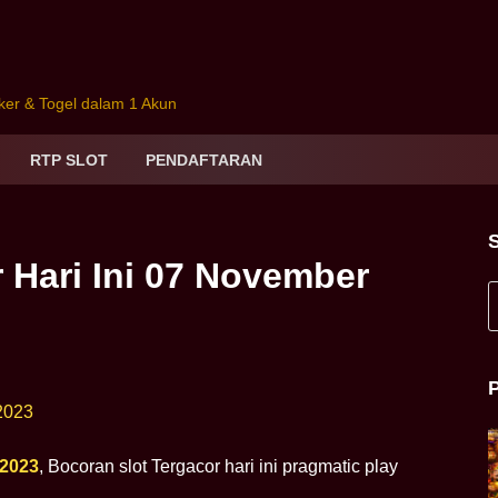
ker & Togel dalam 1 Akun
RTP SLOT
PENDAFTARAN
 Hari Ini 07 November
 2023
, Bocoran slot Tergacor hari ini pragmatic play