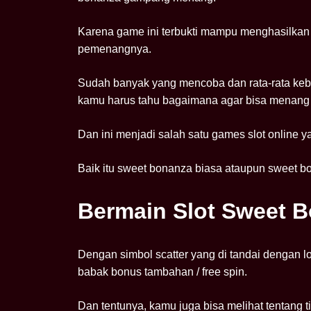
Karena game ini terbukti mampu menghasilkan
pemenangnya.
Sudah banyak yang mencoba dan rata-rata keba
kamu harus tahu bagaimana agar bisa menang 
Dan ini menjadi salah satu games slot online y
Baik itu sweet bonanza biasa ataupun sweet b
Bermain Slot Sweet 
Dengan simbol scatter yang di tandai dengan l
babak bonus tambahan / free spin.
Dan tentunya, kamu juga bisa melihat tentang t