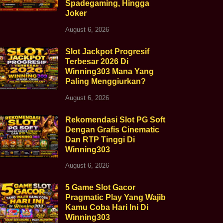
Spadegaming, Hingga
Joker
August 6, 2026
Slot Jackpot Progresif
Terbesar 2026 Di
Winning303 Mana Yang
Paling Menggiurkan?
August 6, 2026
Rekomendasi Slot PG Soft
Dengan Grafis Cinematic
Dan RTP Tinggi Di
Winning303
August 6, 2026
5 Game Slot Gacor
Pragmatic Play Yang Wajib
Kamu Coba Hari Ini Di
Winning303