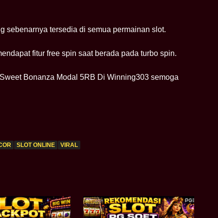
ang sebenarnya tersedia di semua permainan slot.
apat fitur free spin saat berada pada turbo spin.
 Slot Sweet Bonanza Modal 5RB Di Winning303 semoga
COR
SLOT ONLINE
VIRAL