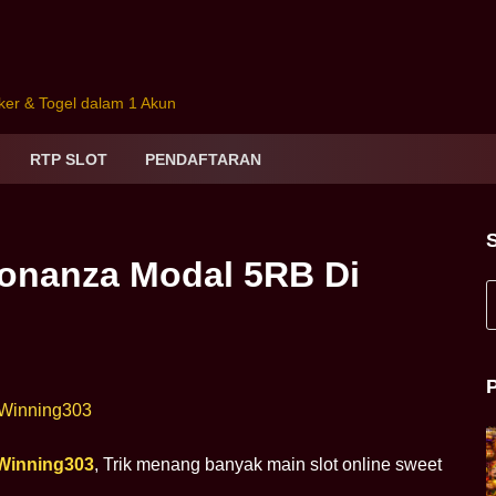
ker & Togel dalam 1 Akun
RTP SLOT
PENDAFTARAN
Bonanza Modal 5RB Di
 Winning303
, Trik menang banyak main slot online sweet