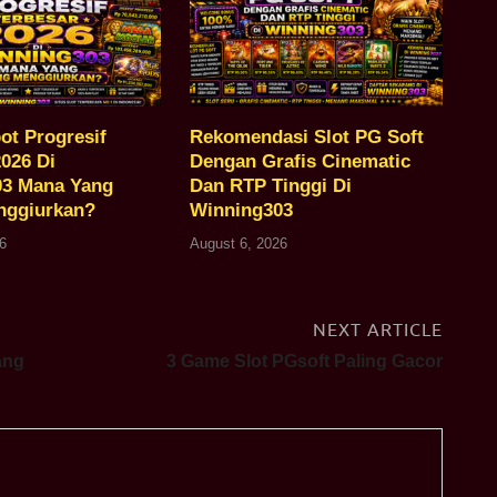
ot Progresif
Rekomendasi Slot PG Soft
2026 Di
Dengan Grafis Cinematic
03 Mana Yang
Dan RTP Tinggi Di
nggiurkan?
Winning303
6
August 6, 2026
NEXT ARTICLE
ang
3 Game Slot PGsoft Paling Gacor