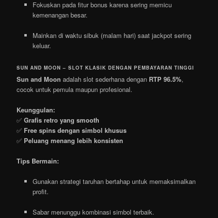
Fokuskan pada fitur bonus karena sering memicu
kemenangan besar.
Mainkan di waktu sibuk (malam hari) saat jackpot sering
keluar.
SUN AND MOON – SLOT KLASIK DENGAN PEMBAYARAN TINGGI
Sun and Moon
adalah slot sederhana dengan
RTP 96.5%
,
cocok untuk pemula maupun profesional.
Keunggulan:
✅
Grafis retro yang smooth
✅
Free spins dengan simbol khusus
✅
Peluang menang lebih konsisten
Tips Bermain:
Gunakan strategi taruhan bertahap untuk memaksimalkan
profit.
Sabar menunggu kombinasi simbol terbaik.