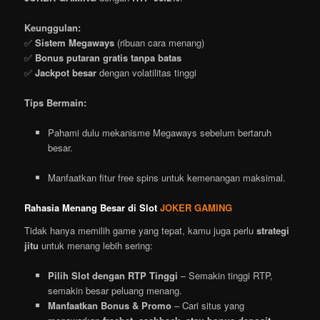
Keunggulan:
✅
Sistem Megaways
(ribuan cara menang)
✅
Bonus putaran gratis tanpa batas
✅
Jackpot besar
dengan volatilitas tinggi
Tips Bermain:
Pahami dulu mekanisme Megaways sebelum bertaruh
besar.
Manfaatkan fitur free spins untuk kemenangan maksimal.
Rahasia Menang Besar di Slot
JOKER GAMING
Tidak hanya memilih game yang tepat, kamu juga perlu
strategi
jitu
untuk menang lebih sering:
Pilih Slot dengan RTP Tinggi
– Semakin tinggi RTP,
semakin besar peluang menang.
Manfaatkan Bonus & Promo
– Cari situs yang