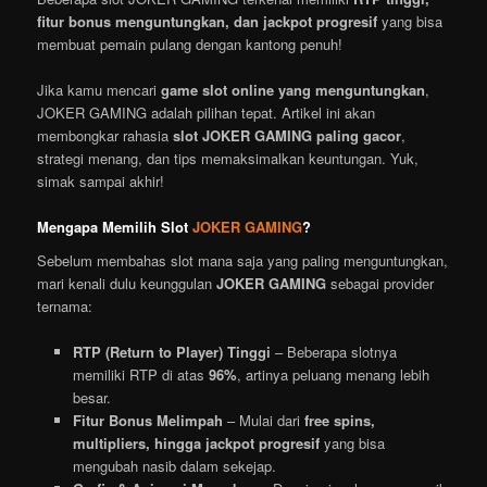
fitur bonus menguntungkan, dan jackpot progresif
yang bisa
membuat pemain pulang dengan kantong penuh!
Jika kamu mencari
game slot online yang menguntungkan
,
JOKER GAMING adalah pilihan tepat. Artikel ini akan
membongkar rahasia
slot JOKER GAMING paling gacor
,
strategi menang, dan tips memaksimalkan keuntungan. Yuk,
simak sampai akhir!
Mengapa Memilih Slot
JOKER GAMING
?
Sebelum membahas slot mana saja yang paling menguntungkan,
mari kenali dulu keunggulan
JOKER GAMING
sebagai provider
ternama:
RTP (Return to Player) Tinggi
– Beberapa slotnya
memiliki RTP di atas
96%
, artinya peluang menang lebih
besar.
Fitur Bonus Melimpah
– Mulai dari
free spins,
multipliers, hingga jackpot progresif
yang bisa
mengubah nasib dalam sekejap.