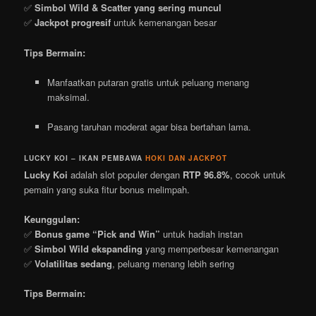
✅
Simbol Wild & Scatter yang sering muncul
✅
Jackpot progresif
untuk kemenangan besar
Tips Bermain:
Manfaatkan putaran gratis untuk peluang menang
maksimal.
Pasang taruhan moderat agar bisa bertahan lama.
LUCKY KOI – IKAN PEMBAWA
HOKI DAN JACKPOT
Lucky Koi
adalah slot populer dengan
RTP 96.8%
, cocok untuk
pemain yang suka fitur bonus melimpah.
Keunggulan:
✅
Bonus game “Pick and Win”
untuk hadiah instan
✅
Simbol Wild ekspanding
yang memperbesar kemenangan
✅
Volatilitas sedang
, peluang menang lebih sering
Tips Bermain: