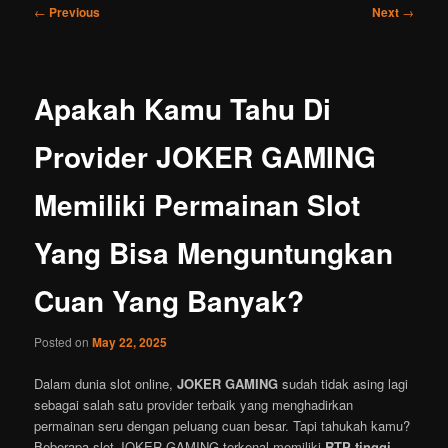
Post
←
Previous
Next
→
navigation
Apakah Kamu Tahu Di
Provider JOKER GAMING
Memiliki Permainan Slot
Yang Bisa Menguntungkan
Cuan Yang Banyak?
Posted on
May 22, 2025
Dalam dunia slot online,
JOKER GAMING
sudah tidak asing lagi
sebagai salah satu provider terbaik yang menghadirkan
permainan seru dengan peluang cuan besar. Tapi tahukah kamu?
Beberapa slot JOKER GAMING terkenal memiliki
RTP tinggi,