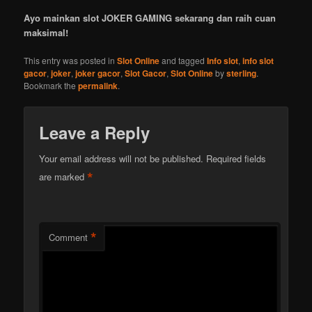
Ayo mainkan slot JOKER GAMING sekarang dan raih cuan
maksimal!
This entry was posted in
Slot Online
and tagged
Info slot
,
info slot
gacor
,
joker
,
joker gacor
,
Slot Gacor
,
Slot Online
by
sterling
.
Bookmark the
permalink
.
Leave a Reply
Your email address will not be published.
Required fields
*
are marked
*
Comment