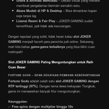
Grafis & Animasi Memukau
– Desain visual yang menarik
membuat pengalaman bermain semakin seru.
Akses Mudah di HP & Desktop
– Bisa dimainkan kapan
saja tanpa lag.
Lisensi Resmi & Fair Play
– JOKER GAMING sudah
terverifikasi, jadi tidak ada kecurangan.
Dengan reputasi yang solid, tidak heran kalau
slot JOKER
GAMING
menjadi favorit para pencinta judi online. Sekarang,
mari kita bahas
game-game terbaiknya
yang bisa bikin cuan
melimpah!
Slot JOKER GAMING Paling Menguntungkan untuk Raih
Cuan Besar
FORTUNE GODS – DEWA KEKAYAAN PEMBAWA KEBERUNTUNGAN
Fortune Gods
adalah salah satu
slot JOKER GAMING dengan
RTP tertinggi (97%)
. Dengan tema dewa kekayaan Tiongkok,
game ini menawarkan banyak fitur menguntungkan.
Keunggulan:
✅
Free spins dengan multiplier hingga 10x