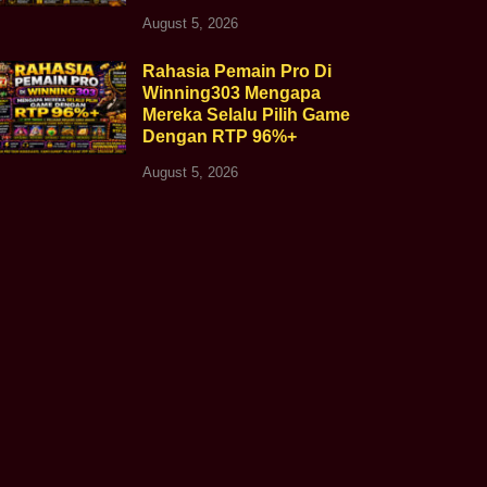
August 5, 2026
Rahasia Pemain Pro Di
Winning303 Mengapa
Mereka Selalu Pilih Game
Dengan RTP 96%+
August 5, 2026