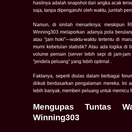
hasilnya adalah snapshot dari angka acak tersebu
saja, tanpa dipengaruhi oleh waktu, jumlah pem
Namun, di sinilah menariknya: meskipun R
Winning303 melaporkan adanya pola berulang
atau “jam hoki”—waktu-waktu tertentu di man
murni kebetulan statistik? Atau ada logika di
volume pemain (server lebih sepi di jam-jam 
“jendela peluang” yang lebih optimal .
Faktanya, seperti diulas dalam berbagai fo
diikuti berdasarkan pengalaman mereka. Ini 
lebih banyak, memberi peluang untuk memicu fre
Mengupas Tuntas Wa
Winning303