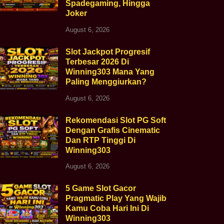
Spadegaming, Hingga
Joker
August 6, 2026
Slot Jackpot Progresif
Terbesar 2026 Di
Winning303 Mana Yang
Paling Menggiurkan?
August 6, 2026
Rekomendasi Slot PG Soft
Dengan Grafis Cinematic
Dan RTP Tinggi Di
Winning303
August 6, 2026
5 Game Slot Gacor
Pragmatic Play Yang Wajib
Kamu Coba Hari Ini Di
Winning303