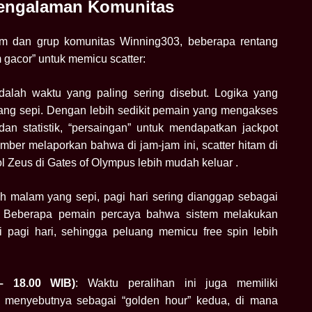
Pengalaman Komunitas
rum dan grup komunitas Winning303, beberapa rentang
m gacor” untuk memicu scatter:
adalah waktu yang paling sering disebut. Logika yang
ang sepi. Dengan lebih sedikit pemain yang mengakses
an statistik, “persaingan” untuk mendapatkan jackpot
ember melaporkan bahwa di jam-jam ini, scatter hitam di
 Zeus di Gates of Olympus lebih mudah keluar .
ah malam yang sepi, pagi hari sering dianggap sebagai
. Beberapa pemain percaya bahwa sistem melakukan
 pagi hari, sehingga peluang memicu free spin lebih
– 18.00 WIB)
: Waktu peralihan ini juga memiliki
 menyebutnya sebagai “golden hour” kedua, di mana