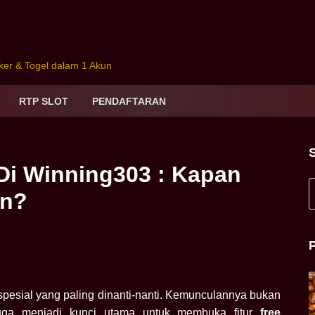
ker & Togel dalam 1 Akun
RTP SLOT
PENDAFTARAN
 Di Winning303 : Kapan
in?
 spesial yang paling dinanti-nanti. Kemunculannya bukan
uga menjadi kunci utama untuk membuka fitur
free