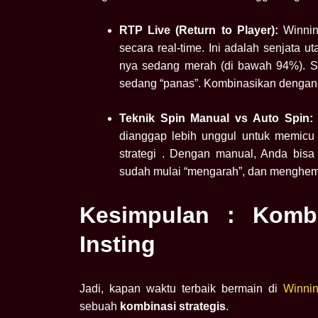
RTP Live (Return to Player):
Winnin
secara real-time. Ini adalah senjata
nya sedang merah (di bawah 94%). S
sedang “panas”. Kombinasikan dengan “
Teknik Spin Manual vs Auto Spin:
dianggap lebih unggul untuk memicu 
strategi . Dengan manual, Anda bisa
sudah mulai “mengarah”, dan menghemat
Kesimpulan : Kombi
Insting
Jadi, kapan waktu terbaik bermain di
Winni
sebuah
kombinasi strategis
.