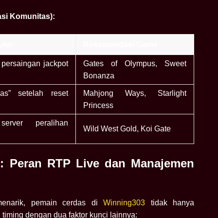
si Komunitas):
uler
Rekomendasi Game
 persaingan jackpot
Gates of Olympus, Sweet
Bonanza
as” setelah reset
Mahjong Ways, Starlight
Princess
server peralihan
Wild West Gold, Koi Gate
u: Peran RTP Live dan Manajemen
menarik, pemain cerdas di
Winning303
tidak hanya
ming dengan dua faktor kunci lainnya: