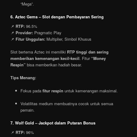
“Mega”.
6. Aztec Gems – Slot dengan Pembayaran Sering
📌
RTP:
96.5%
📌
Provider:
Pragmatic Play
📌
Fitur Unggulan:
Multiplier, Simbol Khusus
Slot bertema Aztec ini memiliki
RTP tinggi dan sering
memberikan kemenangan kecil-kecil
. Fitur
“Money
Respin”
bisa memberikan hadiah besar.
Tips Menang:
Fokus pada
fitur respin
untuk kemenangan maksimal.
Volatilitas medium membuatnya cocok untuk semua
pemain.
7. Wolf Gold – Jackpot dalam Putaran Bonus
📌
RTP:
96%