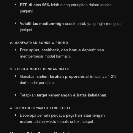
RTP di atas 96%
lebih menguntungkan dalam jangka
panjang.
Volatilitas medium-high
cocok untuk yang ingin mengejar
jackpot.
2. MANFAATKAN BONUS & PROMO
Free spins, cashback, dan bonus deposit
bisa
memperbesar modal bermain.
3. KELOLA MODAL DENGAN BIJAK
Gunakan
sistem taruhan proporsional
(misalnya 1-2%
dari modal per spin).
Tetapkan
target kemenangan & batas kekalahan
.
4. BERMAIN DI WAKTU YANG TEPAT
Beberapa pemain percaya
pagi hari atau tengah
malam
adalah waktu terbaik untuk jackpot.