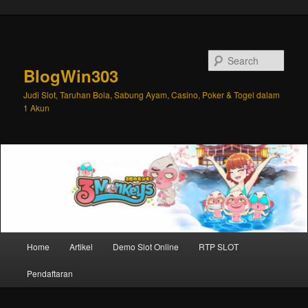
Skip to primary content
Search
BlogWin303
Judi Slot, Taruhan Bola, Sabung Ayam, Casino, Poker & Togel dalam
1 Akun
Main
Home
Artikel
Demo Slot Online
RTP SLOT
menu
Pendaftaran