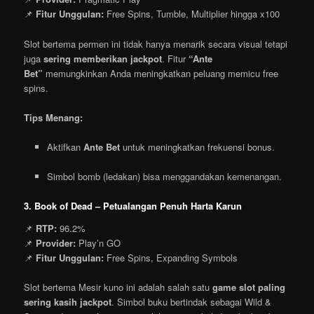
📌
Fitur Unggulan:
Free Spins, Tumble, Multiplier hingga x100
Slot bertema permen ini tidak hanya menarik secara visual tetapi
juga
sering memberikan jackpot
. Fitur
“Ante
Bet”
memungkinkan Anda meningkatkan peluang memicu free
spins.
Tips Menang:
Aktifkan
Ante Bet
untuk meningkatkan frekuensi bonus.
Simbol bomb (ledakan) bisa menggandakan kemenangan.
3. Book of Dead – Petualangan Penuh Harta Karun
📌
RTP:
96.2%
📌
Provider:
Play’n GO
📌
Fitur Unggulan:
Free Spins, Expanding Symbols
Slot bertema Mesir kuno ini adalah salah satu
game slot paling
sering kasih jackpot
. Simbol buku bertindak sebagai Wild &