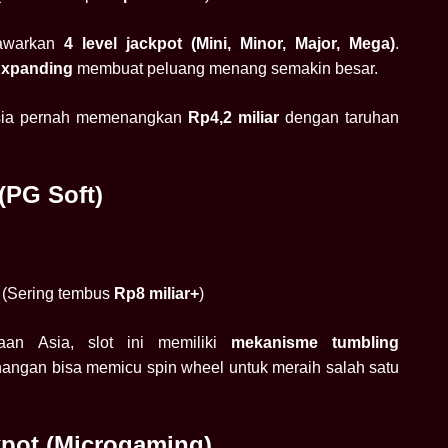
nawarkan
4 level jackpot (Mini, Minor, Major, Mega)
.
Expanding
membuat peluang menang semakin besar.
esia pernah memenangkan
Rp4,2 miliar
dengan taruhan
(PG Soft)
(Sering tembus
Rp8 miliar+
)
n Asia, slot ini memiliki
mekanisme tumbling
nangan bisa memicu spin wheel untuk meraih salah satu
kpot (Microgaming)