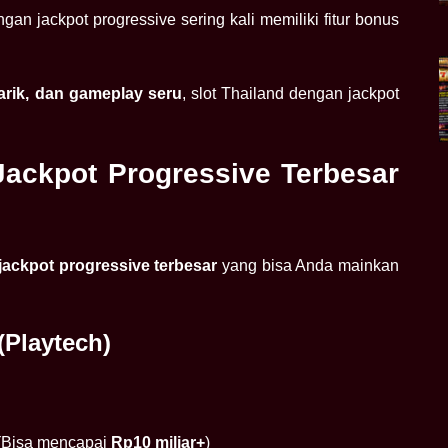
gan jackpot progressive sering kali memiliki fitur bonus
arik, dan gameplay seru
, slot Thailand dengan jackpot
Jackpot Progressive Terbesar
jackpot progressive terbesar
yang bisa Anda mainkan
(Playtech)
(Bisa mencapai
Rp10 miliar+
)