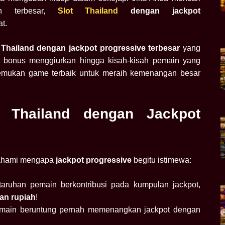
ah terbesar,
Slot Thailand
dengan jackpot
t.
t Thailand dengan jackpot progressive terbesar
yang
tur bonus menggiurkan hingga kisah-kisah pemain yang
temukan game terbaik untuk meraih kemenangan besar
 Thailand dengan Jackpot
pahami mengapa
jackpot progressive
begitu istimewa:
aruhan pemain berkontribusi pada kumpulan jackpot,
ran rupiah
!
main beruntung pernah memenangkan jackpot dengan