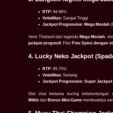
RTP:
94.98%
Volatilitas:
Sangat Tinggi
Jackpot Progressive:
Mega Moolah
(
Versi Thailand dari legenda
Mega Moolah
, s
jackpot progresif
. Fitur
Free Spins dengan st
4. Lucky Neko Jackpot (Spa
RTP:
95.75%
Volatilitas:
Sedang
Jackpot Progressive:
Super Jackpot
Slot imut bertama kucing keberuntungan
Wilds
dan
Bonus Mini-Game
membuatnya sang