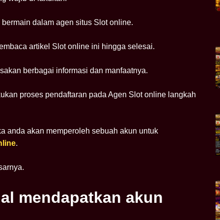
bermain dalam agen situs Slot online.
mbaca artikel Slot online ini hingga selesai.
sakan berbagai informasi dan manfaatnya.
kan proses pendaftaran pada Agen Slot online langkah
aka anda akan memperoleh sebuah akun untuk
nline
.
sarnya.
nal mendapatkan akun