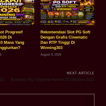
ot Progresif
Rekomendasi Slot PG Soft
2026 Di
Dengan Grafis Cinematic
03 Mana Yang
Dan RTP Tinggi Di
nggiurkan?
Winning303
6
August 6, 2026
NEXT ARTICLE
023
Bocoran Rtp Tergacor Hari Ini 23 Oktober 2023