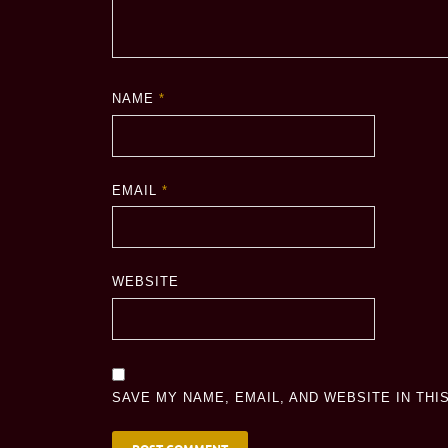
NAME
*
EMAIL
*
WEBSITE
SAVE MY NAME, EMAIL, AND WEBSITE IN TH