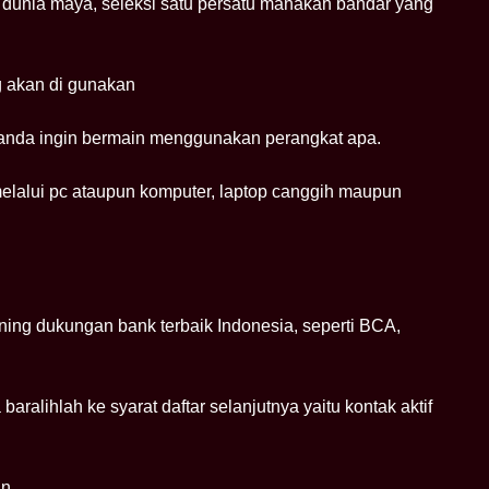
i dunia maya, seleksi satu persatu manakah bandar yang
g akan di gunakan
 anda ingin bermain menggunakan perangkat apa.
melalui pc ataupun komputer, laptop canggih maupun
ing dukungan bank terbaik Indonesia, seperti BCA,
alihlah ke syarat daftar selanjutnya yaitu kontak aktif
an