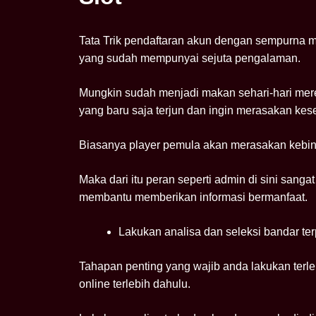
Tata Trik pendaftaran akun dengan sempurna 
yang sudah mempunyai sejuta pengalaman.
Mungkin sudah menjadi makan sehari-hari mer
yang baru saja terjun dan ingin merasakan kes
Biasanya player pemula akan merasakan kebing
Maka dari itu peran seperti admin di sini sangat
membantu memberikan informasi bermanfaat.
Lakukan analisa dan seleksi bandar te
Tahapan penting yang wajib anda lakukan terl
online terlebih dahulu.