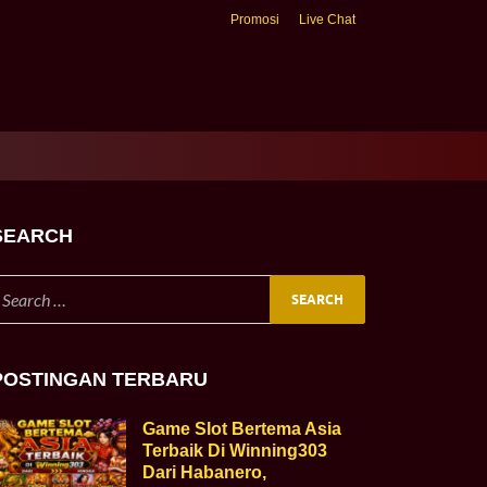
Promosi
Live Chat
SEARCH
POSTINGAN TERBARU
Game Slot Bertema Asia
Terbaik Di Winning303
Dari Habanero,