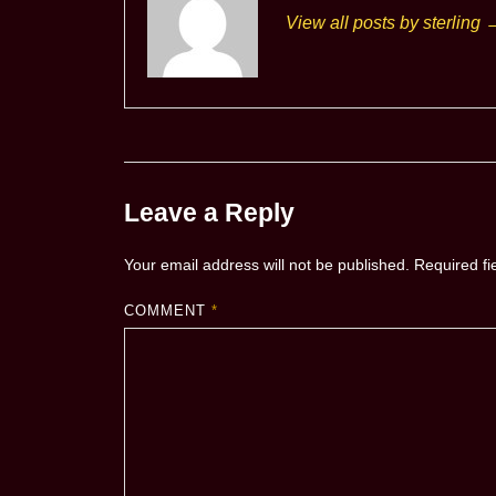
View all posts by sterling 
Leave a Reply
Your email address will not be published.
Required f
COMMENT
*