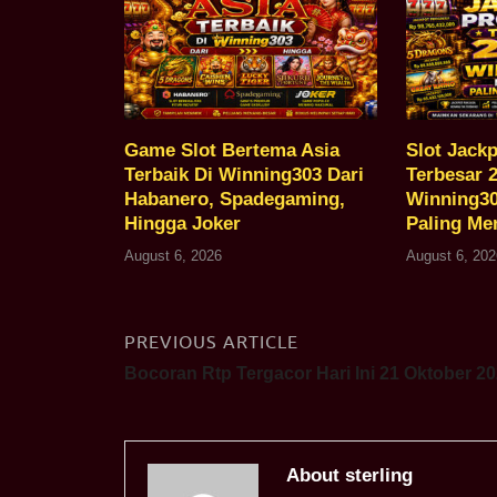
Game Slot Bertema Asia
Slot Jackp
Terbaik Di Winning303 Dari
Terbesar 
Habanero, Spadegaming,
Winning3
Hingga Joker
Paling Me
August 6, 2026
August 6, 202
PREVIOUS ARTICLE
Bocoran Rtp Tergacor Hari Ini 21 Oktober 2
About sterling