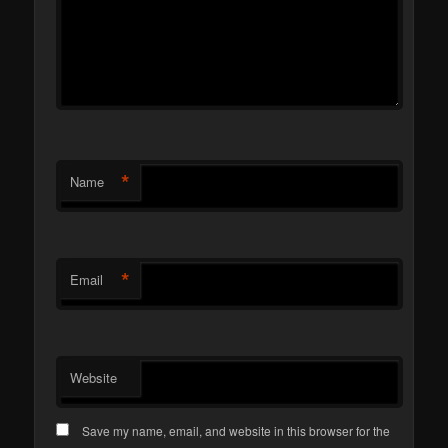
*
Name
*
Email
Website
Save my name, email, and website in this browser for the