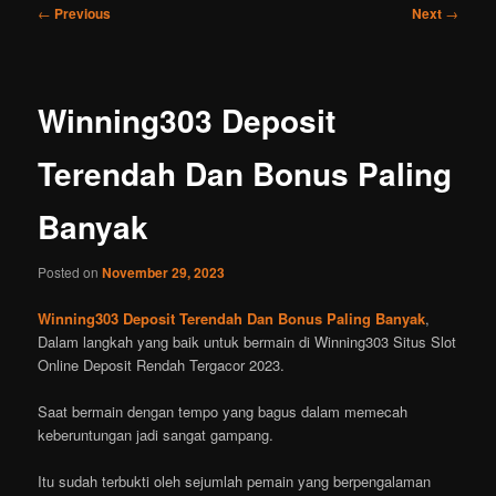
Post
←
Previous
Next
→
navigation
Winning303 Deposit
Terendah Dan Bonus Paling
Banyak
Posted on
November 29, 2023
Winning303 Deposit Terendah Dan Bonus Paling Banyak
,
Dalam langkah yang baik untuk bermain di Winning303 Situs Slot
Online Deposit Rendah Tergacor 2023.
Saat bermain dengan tempo yang bagus dalam memecah
keberuntungan jadi sangat gampang.
Itu sudah terbukti oleh sejumlah pemain yang berpengalaman