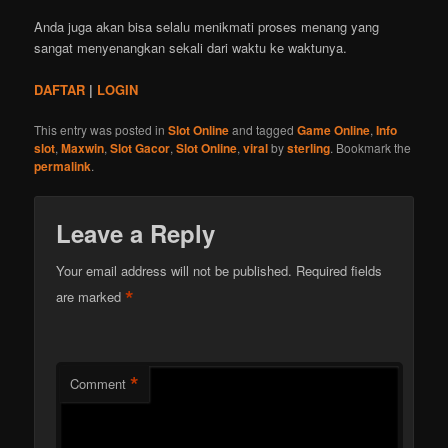
Anda juga akan bisa selalu menikmati proses menang yang
sangat menyenangkan sekali dari waktu ke waktunya.
DAFTAR
|
LOGIN
This entry was posted in
Slot Online
and tagged
Game Online
,
Info
slot
,
Maxwin
,
Slot Gacor
,
Slot Online
,
viral
by
sterling
. Bookmark the
permalink
.
Leave a Reply
Your email address will not be published.
Required fields
*
are marked
*
Comment