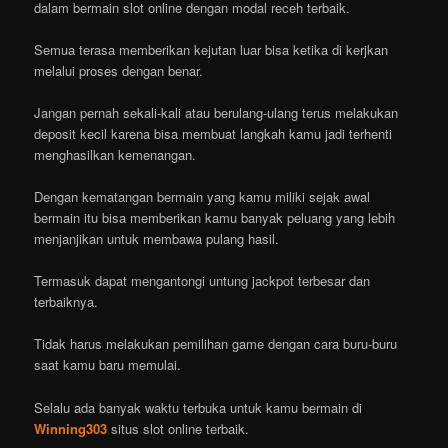
dalam bermain slot online dengan modal receh terbaik.
Semua terasa memberikan kejutan luar bisa ketika di kerjkan
melalui proses dengan benar.
Jangan pernah sekali-kali atau berulang-ulang terus melakukan
deposit kecil karena bisa membuat langkah kamu jadi terhenti
menghasilkan kemenangan.
Dengan kematangan bermain yang kamu miliki sejak awal
bermain itu bisa memberikan kamu banyak peluang yang lebih
menjanjikan untuk membawa pulang hasil.
Termasuk dapat mengantongi untung jackpot terbesar dan
terbaiknya.
Tidak harus melakukan pemilihan game dengan cara buru-buru
saat kamu baru memulai.
Selalu ada banyak waktu terbuka untuk kamu bermain di
Winning303
situs slot online terbaik.