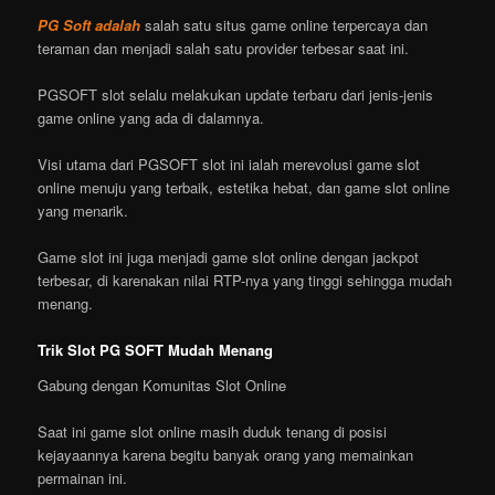
PG Soft adalah
salah satu situs game online terpercaya dan
teraman dan menjadi salah satu provider terbesar saat ini.
PGSOFT slot selalu melakukan update terbaru dari jenis-jenis
game online yang ada di dalamnya.
Visi utama dari PGSOFT slot ini ialah merevolusi game slot
online menuju yang terbaik, estetika hebat, dan game slot online
yang menarik.
Game slot ini juga menjadi game slot online dengan jackpot
terbesar, di karenakan nilai RTP-nya yang tinggi sehingga mudah
menang.
Trik Slot PG SOFT Mudah Menang
Gabung dengan Komunitas Slot Online
Saat ini game slot online masih duduk tenang di posisi
kejayaannya karena begitu banyak orang yang memainkan
permainan ini.