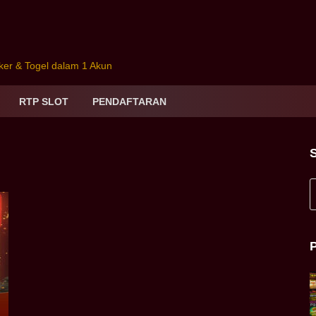
ker & Togel dalam 1 Akun
RTP SLOT
PENDAFTARAN