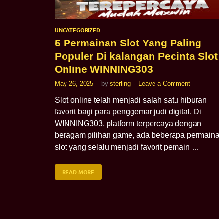
UNCATEGORIZED
5 Permainan Slot Yang Paling
Populer Di kalangan Pecinta Slot
Online WINNING303
May 26, 2025
-
by
sterling
-
Leave a Comment
Slot online telah menjadi salah satu hiburan
favorit bagi para penggemar judi digital. Di
WINNING303, platform terpercaya dengan
beragam pilihan game, ada beberapa permain
slot yang selalu menjadi favorit pemain …
READ MORE