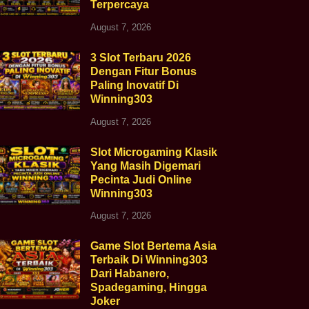
Terpercaya
August 7, 2026
3 Slot Terbaru 2026
Dengan Fitur Bonus
Paling Inovatif Di
Winning303
August 7, 2026
Slot Microgaming Klasik
Yang Masih Digemari
Pecinta Judi Online
Winning303
August 7, 2026
Game Slot Bertema Asia
Terbaik Di Winning303
Dari Habanero,
Spadegaming, Hingga
Joker