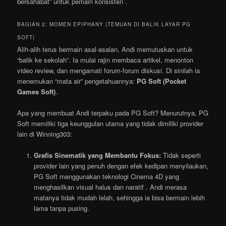
bersahabat” untuk pemain konsisten
.
BAGIAN 2: MOMEN EPIPHANY (TEMUAN DI BALIK LAYAR PG
SOFT)
Alih-alih terus bermain asal-asalan, Andi memutuskan untuk
“balik ke sekolah”. Ia mulai rajin membaca artikel, menonton
video review, dan mengamati forum-forum diskusi. Di sinilah ia
menemukan “mata air” pengetahuannya:
PG Soft (Pocket
Games Soft)
.
Apa yang membuat Andi terpaku pada PG Soft? Menurutnya, PG
Soft memiliki tiga keunggulan utama yang tidak dimiliki provider
lain di Winning303:
Grafis Sinematik yang Membantu Fokus:
Tidak seperti
provider lain yang penuh dengan efek kedipan menyilaukan,
PG Soft menggunakan teknologi Cinema 4D yang
menghasilkan visual halus dan naratif
. Andi merasa
matanya tidak mudah lelah, sehingga ia bisa bermain lebih
lama tanpa pusing.