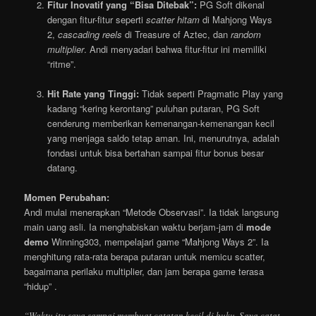
Fitur Inovatif yang “Bisa Ditebak”:
PG Soft dikenal
dengan fitur-fitur seperti
scatter hitam
di Mahjong Ways
2,
cascading reels
di Treasure of Aztec, dan
random
multiplier
. Andi menyadari bahwa fitur-fitur ini memiliki
“ritme”.
Hit Rate yang Tinggi:
Tidak seperti Pragmatic Play yang
kadang “kering kerontang” puluhan putaran, PG Soft
cenderung memberikan kemenangan-kemenangan kecil
yang menjaga saldo tetap aman. Ini, menurutnya, adalah
fondasi untuk bisa bertahan sampai fitur bonus besar
datang.
Momen Perubahan:
Andi mulai menerapkan “Metode Observasi”. Ia tidak langsung
main uang asli. Ia menghabiskan waktu berjam-jam di
mode
demo
Winning303, mempelajari game “Mahjong Ways 2”. Ia
menghitung rata-rata berapa putaran untuk memicu scatter,
bagaimana perilaku multiplier, dan jam berapa game terasa
“hidup”
.
“Waktu itu saya sampai membuat catatan kecil di buku. Saya catat,