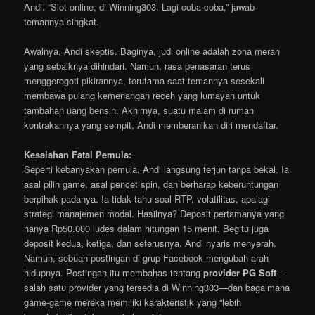
Andi. “Slot online, di Winning303. Lagi coba-coba,” jawab
temannya singkat.
Awalnya, Andi skeptis. Baginya, judi online adalah zona merah
yang sebaiknya dihindari. Namun, rasa penasaran terus
menggerogoti pikirannya, terutama saat temannya sesekali
membawa pulang kemenangan receh yang lumayan untuk
tambahan uang bensin. Akhirnya, suatu malam di rumah
kontrakannya yang sempit, Andi memberanikan diri mendaftar.
Kesalahan Fatal Pemula:
Seperti kebanyakan pemula, Andi langsung terjun tanpa bekal. Ia
asal pilih game, asal pencet spin, dan berharap keberuntungan
berpihak padanya. Ia tidak tahu soal RTP, volatilitas, apalagi
strategi manajemen modal. Hasilnya? Deposit pertamanya yang
hanya Rp50.000 ludes dalam hitungan 15 menit. Begitu juga
deposit kedua, ketiga, dan seterusnya. Andi nyaris menyerah.
Namun, sebuah postingan di grup Facebook mengubah arah
hidupnya. Postingan itu membahas tentang
provider PG Soft
—
salah satu provider yang tersedia di Winning303—dan bagaimana
game-game mereka memiliki karakteristik yang “lebih