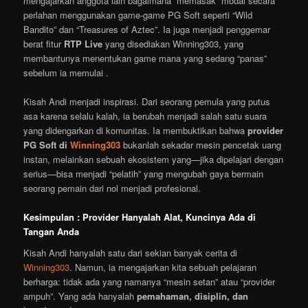
mengajarkan anggota lain bagaimana “memasak” modal secara
perlahan menggunakan game-game PG Soft seperti “Wild
Bandito” dan “Treasures of Aztec”. Ia juga menjadi penggemar
berat fitur
RTP Live
yang disediakan Winning303, yang
membantunya menentukan game mana yang sedang “panas”
sebelum ia memulai
.
Kisah Andi menjadi inspirasi. Dari seorang pemula yang putus
asa karena selalu kalah, ia berubah menjadi salah satu suara
yang didengarkan di komunitas. Ia membuktikan bahwa
provider
PG Soft di
Winning303
bukanlah sekadar mesin pencetak uang
instan, melainkan sebuah ekosistem yang—jika dipelajari dengan
serius—bisa menjadi “pelatih” yang mengubah gaya bermain
seorang pemain dari nol menjadi profesional.
Kesimpulan : Provider Hanyalah Alat, Kuncinya Ada di
Tangan Anda
Kisah Andi hanyalah satu dari sekian banyak cerita di
Winning303
. Namun, ia mengajarkan kita sebuah pelajaran
berharga: tidak ada yang namanya “mesin setan” atau “provider
ampuh”. Yang ada hanyalah
pemahaman, disiplin, dan