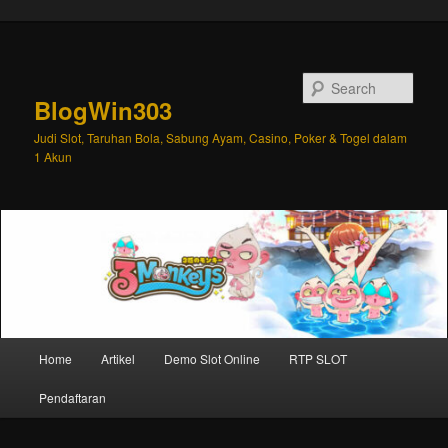
Skip to primary content
Search
BlogWin303
Judi Slot, Taruhan Bola, Sabung Ayam, Casino, Poker & Togel dalam
1 Akun
Main
Home
Artikel
Demo Slot Online
RTP SLOT
menu
Pendaftaran