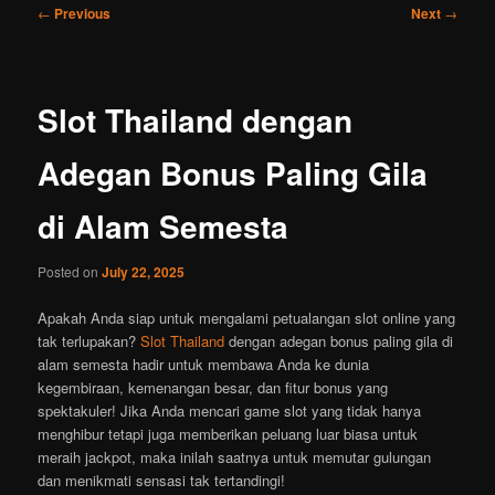
Post
←
Previous
Next
→
navigation
Slot Thailand dengan
Adegan Bonus Paling Gila
di Alam Semesta
Posted on
July 22, 2025
Apakah Anda siap untuk mengalami petualangan slot online yang
tak terlupakan?
Slot Thailand
dengan adegan bonus paling gila di
alam semesta hadir untuk membawa Anda ke dunia
kegembiraan, kemenangan besar, dan fitur bonus yang
spektakuler! Jika Anda mencari game slot yang tidak hanya
menghibur tetapi juga memberikan peluang luar biasa untuk
meraih jackpot, maka inilah saatnya untuk memutar gulungan
dan menikmati sensasi tak tertandingi!