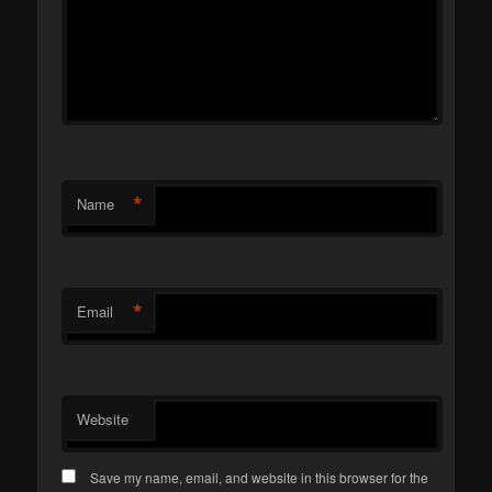
*
Name
*
Email
Website
Save my name, email, and website in this browser for the