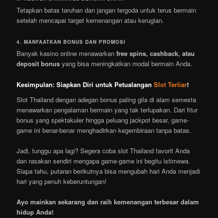
Tetapkan batas taruhan dan jangan tergoda untuk terus bermain
setelah mencapai target kemenangan atau kerugian.
4. MANFAATKAN BONUS DAN PROMOSI
Banyak kasino online menawarkan
free spins, cashback, atau
deposit bonus
yang bisa meningkatkan modal bermain Anda.
Kesimpulan: Siapkan Diri untuk Petualangan
Slot Terliar
!
Slot Thailand dengan adegan bonus paling gila di alam semesta
menawarkan pengalaman bermain yang tak terlupakan. Dari fitur
bonus yang spektakuler hingga peluang jackpot besar, game-
game ini benar-benar menghadirkan kegembiraan tanpa batas.
Jadi, tunggu apa lagi? Segera coba slot Thailand favorit Anda
dan rasakan sendiri mengapa game-game ini begitu istimewa.
Siapa tahu, putaran berikutnya bisa mengubah hari Anda menjadi
hari yang penuh keberuntungan!
Ayo mainkan sekarang dan raih kemenangan terbesar dalam
hidup Anda!